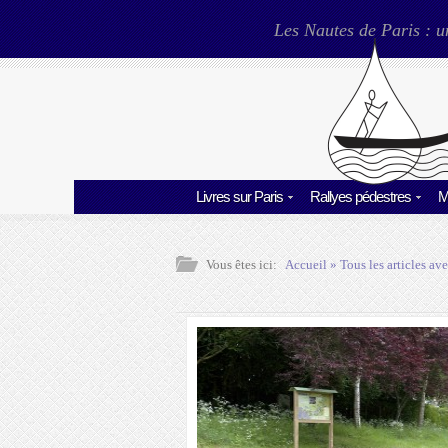
Les Nautes de Paris : u
Livres sur Paris
Rallyes pédestres
M
Vous êtes ici:
Accueil
» Tous les articles ave