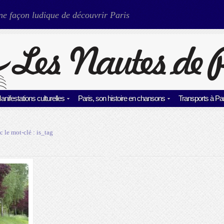
ne façon ludique de découvrir Paris
anifestations culturelles
Paris, son histoire en chansons
Transports à Par
c le mot-clé :
is_tag