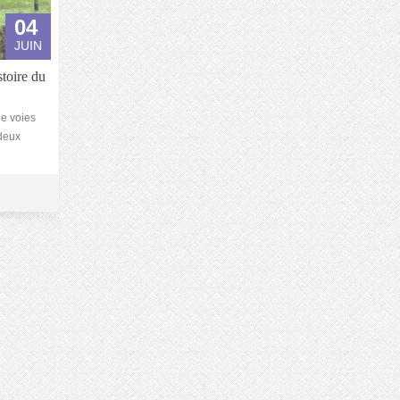
04
JUIN
toire du
de voies
 deux