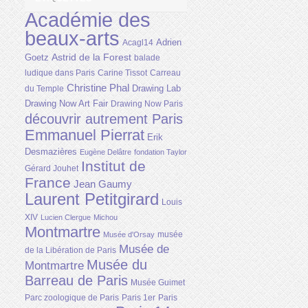
Académie des
beaux-arts
Adrien
Acagl14
Astrid de la Forest
Goetz
balade
ludique dans Paris
Carine Tissot
Carreau
Christine Phal
Drawing Lab
du Temple
Drawing Now Art Fair
Drawing Now Paris
découvrir autrement Paris
Emmanuel Pierrat
Erik
Desmazières
Eugène Delâtre
fondation Taylor
Institut de
Gérard Jouhet
France
Jean Gaumy
Laurent Petitgirard
Louis
XIV
Lucien Clergue
Michou
Montmartre
musée
Musée d'Orsay
Musée de
de la Libération de Paris
Musée du
Montmartre
Barreau de Paris
Musée Guimet
Parc zoologique de Paris
Paris 1er
Paris