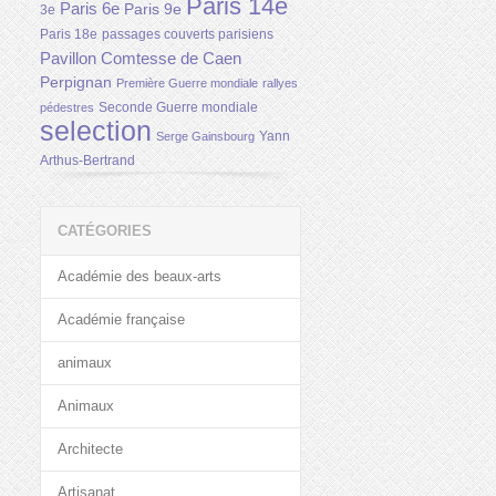
Paris 14e
Paris 6e
Paris 9e
3e
Paris 18e
passages couverts parisiens
Pavillon Comtesse de Caen
Perpignan
Première Guerre mondiale
rallyes
Seconde Guerre mondiale
pédestres
selection
Yann
Serge Gainsbourg
Arthus-Bertrand
CATÉGORIES
Académie des beaux-arts
Académie française
animaux
Animaux
Architecte
Artisanat