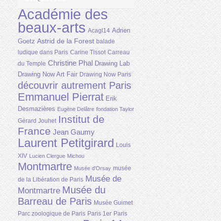
Académie des
beaux-arts
Adrien
Acagl14
Astrid de la Forest
Goetz
balade
ludique dans Paris
Carine Tissot
Carreau
Christine Phal
Drawing Lab
du Temple
Drawing Now Art Fair
Drawing Now Paris
découvrir autrement Paris
Emmanuel Pierrat
Erik
Desmazières
Eugène Delâtre
fondation Taylor
Institut de
Gérard Jouhet
France
Jean Gaumy
Laurent Petitgirard
Louis
XIV
Lucien Clergue
Michou
Montmartre
musée
Musée d'Orsay
Musée de
de la Libération de Paris
Musée du
Montmartre
Barreau de Paris
Musée Guimet
Parc zoologique de Paris
Paris 1er
Paris