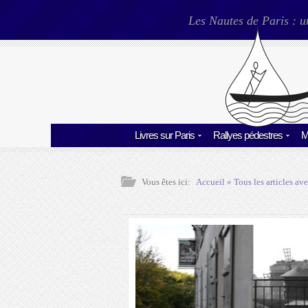
Les Nautes de Paris : u
Livres sur Paris
Rallyes pédestres
M
Vous êtes ici:
Accueil
» Tous les articles ave