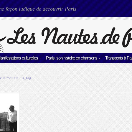
ne façon ludique de découvrir Paris
anifestations culturelles
Paris, son histoire en chansons
Transports à Par
c le mot-clé :
is_tag