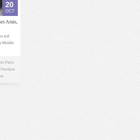
20
OCT
ses Amis,
es est
au Musée
ns Paris
Peinture
ne