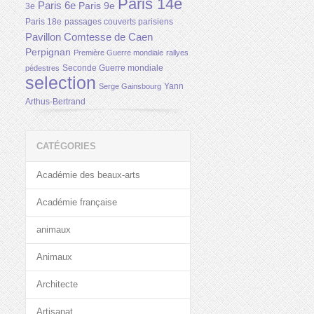
Paris 14e
Paris 6e
Paris 9e
3e
Paris 18e
passages couverts parisiens
Pavillon Comtesse de Caen
Perpignan
Première Guerre mondiale
rallyes
Seconde Guerre mondiale
pédestres
selection
Yann
Serge Gainsbourg
Arthus-Bertrand
CATÉGORIES
Académie des beaux-arts
Académie française
animaux
Animaux
Architecte
Artisanat