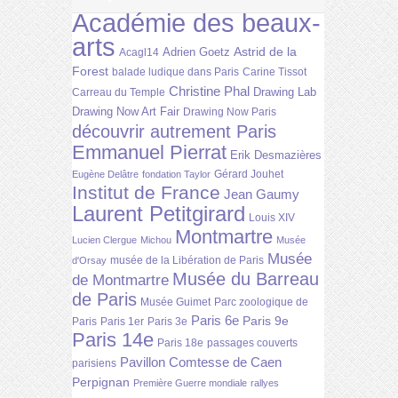
Académie des beaux-
arts
Astrid de la
Adrien Goetz
Acagl14
Forest
balade ludique dans Paris
Carine Tissot
Christine Phal
Drawing Lab
Carreau du Temple
Drawing Now Art Fair
Drawing Now Paris
découvrir autrement Paris
Emmanuel Pierrat
Erik Desmazières
Gérard Jouhet
Eugène Delâtre
fondation Taylor
Institut de France
Jean Gaumy
Laurent Petitgirard
Louis XIV
Montmartre
Lucien Clergue
Michou
Musée
Musée
musée de la Libération de Paris
d'Orsay
Musée du Barreau
de Montmartre
de Paris
Musée Guimet
Parc zoologique de
Paris 6e
Paris 9e
Paris
Paris 1er
Paris 3e
Paris 14e
Paris 18e
passages couverts
Pavillon Comtesse de Caen
parisiens
Perpignan
Première Guerre mondiale
rallyes