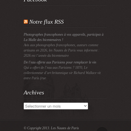
Notre flux RSS
Photographes francophones à vos appareils, participez à
La Malle des bicentenaires !
Avis aux photographes francophones, auteurs comme
artisans en 2026, les Nautes de Paris vous informent :
2026 est l’année du bicentenaire
De l’eau offerte aux Parisiens pour remplacer le vin
Qui a offert de l’eau aux Parisiens ? 1870, Le
collectionneur d’art britannique sir Richard Wallace vit
entre Paris (rue
Archives
Archives
© Copyright 2013.
Les Nautes de Paris