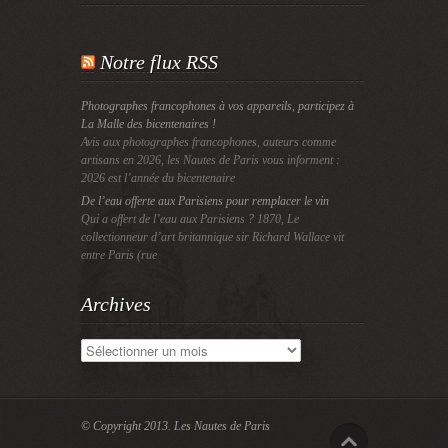
Notre flux RSS
Photographes francophones à vos appareils, participez à
La Malle des bicentenaires !
Avis aux photographes francophones, auteurs comme
artisans en 2026, les Nautes de Paris vous informent :
2026 est l’année du bicentenaire
De l’eau offerte aux Parisiens pour remplacer le vin
Qui a offert de l’eau aux Parisiens ? 1870, Le
collectionneur d’art britannique sir Richard Wallace vit
entre Paris (rue
Archives
Archives
© Copyright 2013.
Les Nautes de Paris