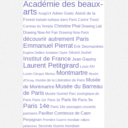
Académie des beaux-
arts
Astrid de la
Adrien Goetz
Acagl14
Forest
balade ludique dans Paris
Carine Tissot
Christine Phal
Drawing Lab
Carreau du Temple
Drawing Now Art Fair
Drawing Now Paris
découvrir autrement Paris
Emmanuel Pierrat
Erik Desmazières
Gérard Jouhet
Eugène Delâtre
fondation Taylor
Institut de France
Jean Gaumy
Laurent Petitgirard
Louis XIV
Montmartre
Lucien Clergue
Michou
Musée
Musée
musée de la Libération de Paris
d'Orsay
Musée du Barreau
de Montmartre
de Paris
Musée Guimet
Parc zoologique de
Paris 6e
Paris 9e
Paris
Paris 1er
Paris 3e
Paris 14e
Paris 18e
passages couverts
Pavillon Comtesse de Caen
parisiens
Perpignan
Première Guerre mondiale
rallyes
Seconde Guerre mondiale
pédestres