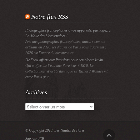
Notre flux RSS
Photographes francophones à vos appareils, participez à
La Malle des bicentenaires !
Avis aux photographes francophones, auteurs comme
artisans en 2026, les Nautes de Paris vous informent :
2026 est l’année du bicentenaire
De l’eau offerte aux Parisiens pour remplacer le vin
Qui a offert de l’eau aux Parisiens ? 1870, Le
collectionneur d’art britannique sir Richard Wallace vit
entre Paris (rue
Archives
Archives
© Copyright 2013.
Les Nautes de Paris
Site par JCB