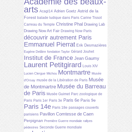
Académie des beaux-
arts
Astrid de la
Adrien Goetz
Acagl14
Forest
balade ludique dans Paris
Carine Tissot
Christine Phal
Drawing Lab
Carreau du Temple
Drawing Now Art Fair
Drawing Now Paris
découvrir autrement Paris
Emmanuel Pierrat
Erik Desmazières
Gérard Jouhet
Eugène Delâtre
fondation Taylor
Institut de France
Jean Gaumy
Laurent Petitgirard
Louis XIV
Montmartre
Lucien Clergue
Michou
Musée
Musée
musée de la Libération de Paris
d'Orsay
Musée du Barreau
de Montmartre
de Paris
Musée Guimet
Parc zoologique de
Paris 6e
Paris 9e
Paris
Paris 1er
Paris 3e
Paris 14e
Paris 18e
passages couverts
Pavillon Comtesse de Caen
parisiens
Perpignan
Première Guerre mondiale
rallyes
Seconde Guerre mondiale
pédestres