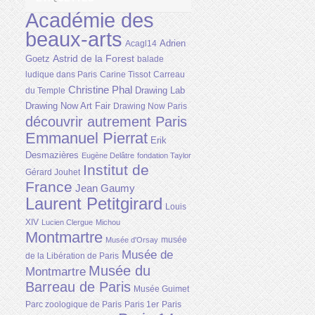
Académie des
beaux-arts
Adrien
Acagl14
Astrid de la Forest
Goetz
balade
ludique dans Paris
Carine Tissot
Carreau
Christine Phal
Drawing Lab
du Temple
Drawing Now Art Fair
Drawing Now Paris
découvrir autrement Paris
Emmanuel Pierrat
Erik
Desmazières
Eugène Delâtre
fondation Taylor
Institut de
Gérard Jouhet
France
Jean Gaumy
Laurent Petitgirard
Louis
XIV
Lucien Clergue
Michou
Montmartre
musée
Musée d'Orsay
Musée de
de la Libération de Paris
Musée du
Montmartre
Barreau de Paris
Musée Guimet
Parc zoologique de Paris
Paris 1er
Paris