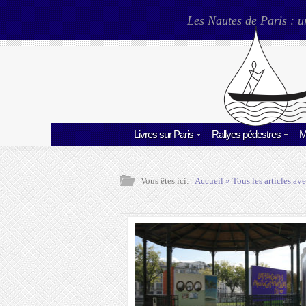
Les Nautes de Paris : u
Livres sur Paris
Rallyes pédestres
M
Vous êtes ici:
Accueil
» Tous les articles ave