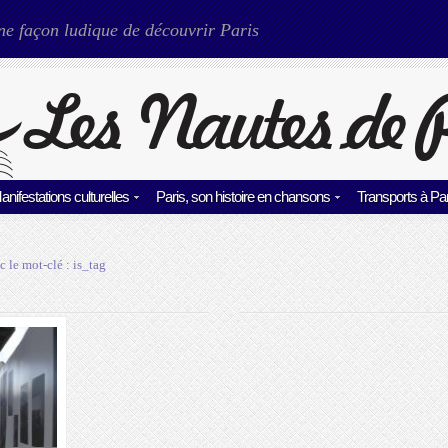
ne façon ludique de découvrir Paris
anifestations culturelles
Paris, son histoire en chansons
Transports à Par
c le mot-clé :
is_tag