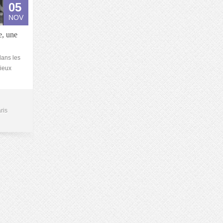
05
NOV
e, une
dans les
lieux
ris