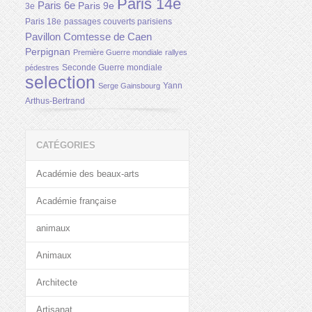
Paris 14e
Paris 6e
Paris 9e
3e
Paris 18e
passages couverts parisiens
Pavillon Comtesse de Caen
Perpignan
Première Guerre mondiale
rallyes
Seconde Guerre mondiale
pédestres
selection
Yann
Serge Gainsbourg
Arthus-Bertrand
CATÉGORIES
Académie des beaux-arts
Académie française
animaux
Animaux
Architecte
Artisanat