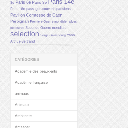
Paris 14e
Paris 6e
Paris 9e
3e
Paris 18e
passages couverts parisiens
Pavillon Comtesse de Caen
Perpignan
Première Guerre mondiale
rallyes
Seconde Guerre mondiale
pédestres
selection
Yann
Serge Gainsbourg
Arthus-Bertrand
CATÉGORIES
Académie des beaux-arts
Académie française
animaux
Animaux
Architecte
Artisanat