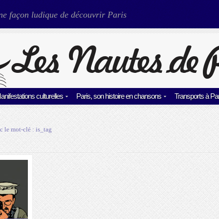
ne façon ludique de découvrir Paris
anifestations culturelles
Paris, son histoire en chansons
Transports à Par
c le mot-clé :
is_tag