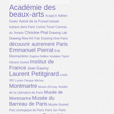
Académie des
beaux-arts
Adrien
Acagl14
Astrid de la Forest
Goetz
balade
ludique dans Paris
Carine Tissot
Carreau
Christine Phal
Drawing Lab
du Temple
Drawing Now Art Fair
Drawing Now Paris
découvrir autrement Paris
Emmanuel Pierrat
Erik
Desmazières
Eugène Delâtre
fondation Taylor
Institut de
Gérard Jouhet
France
Jean Gaumy
Laurent Petitgirard
Louis
XIV
Lucien Clergue
Michou
Montmartre
musée
Musée d'Orsay
Musée de
de la Libération de Paris
Musée du
Montmartre
Barreau de Paris
Musée Guimet
Parc zoologique de Paris
Paris 1er
Paris