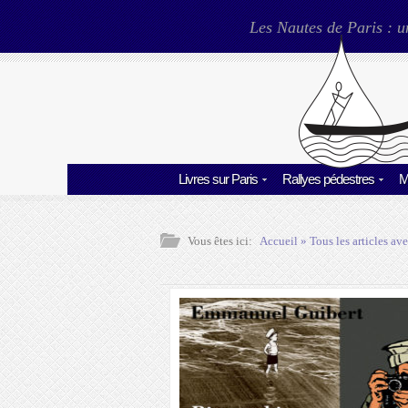
Les Nautes de Paris : u
Livres sur Paris
Rallyes pédestres
M
Vous êtes ici:
Accueil
» Tous les articles ave