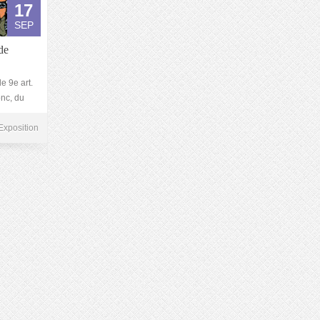
17
SEP
de
e 9e art.
onc, du
Exposition