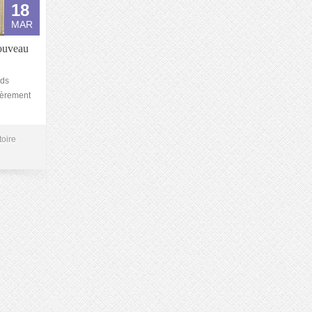
18
MAR
ouveau
nds
ièrement
toire