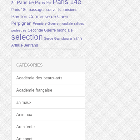
Paris 14e
Paris 6e
Paris 9e
3e
Paris 18e
passages couverts parisiens
Pavillon Comtesse de Caen
Perpignan
Première Guerre mondiale
rallyes
Seconde Guerre mondiale
pédestres
selection
Yann
Serge Gainsbourg
Arthus-Bertrand
CATÉGORIES
Académie des beaux-arts
Académie française
animaux
Animaux
Architecte
Artisanat