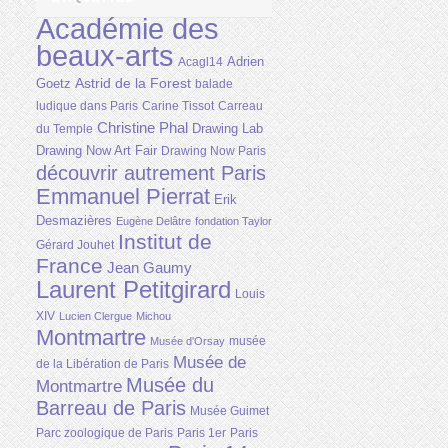
Académie des
beaux-arts
Adrien
Acagl14
Astrid de la Forest
Goetz
balade
ludique dans Paris
Carine Tissot
Carreau
Christine Phal
Drawing Lab
du Temple
Drawing Now Art Fair
Drawing Now Paris
découvrir autrement Paris
Emmanuel Pierrat
Erik
Desmazières
Eugène Delâtre
fondation Taylor
Institut de
Gérard Jouhet
France
Jean Gaumy
Laurent Petitgirard
Louis
XIV
Lucien Clergue
Michou
Montmartre
musée
Musée d'Orsay
Musée de
de la Libération de Paris
Musée du
Montmartre
Barreau de Paris
Musée Guimet
Parc zoologique de Paris
Paris 1er
Paris