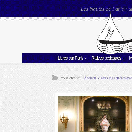
Les Nautes de Paris : u
Livres sur Paris
Rallyes pédestres
M
Vous êtes ici:
Accueil
» Tous les articles ave