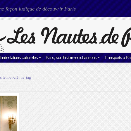
ne façon ludique de découvrir Paris
anifestations culturelles
Paris, son histoire en chansons
Transports à Par
c le mot-clé :
is_tag