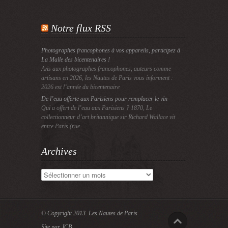
Notre flux RSS
Photographes francophones à vos appareils, participez à
La Malle des bicentenaires !
Avis aux photographes francophones, auteurs comme
artisans en 2026, les Nautes de Paris vous informent :
2026 est l’année du bicentenaire
De l’eau offerte aux Parisiens pour remplacer le vin
Qui a offert de l’eau aux Parisiens ? 1870, Le
collectionneur d’art britannique sir Richard Wallace vit
entre Paris (rue
Archives
Archives
© Copyright 2013.
Les Nautes de Paris
Site par JCB