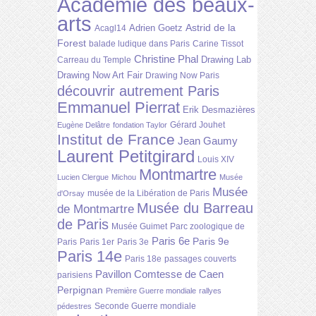
Académie des beaux-
arts
Astrid de la
Adrien Goetz
Acagl14
Forest
balade ludique dans Paris
Carine Tissot
Christine Phal
Drawing Lab
Carreau du Temple
Drawing Now Art Fair
Drawing Now Paris
découvrir autrement Paris
Emmanuel Pierrat
Erik Desmazières
Gérard Jouhet
Eugène Delâtre
fondation Taylor
Institut de France
Jean Gaumy
Laurent Petitgirard
Louis XIV
Montmartre
Lucien Clergue
Michou
Musée
Musée
musée de la Libération de Paris
d'Orsay
Musée du Barreau
de Montmartre
de Paris
Musée Guimet
Parc zoologique de
Paris 6e
Paris 9e
Paris
Paris 1er
Paris 3e
Paris 14e
Paris 18e
passages couverts
Pavillon Comtesse de Caen
parisiens
Perpignan
Première Guerre mondiale
rallyes
Seconde Guerre mondiale
pédestres