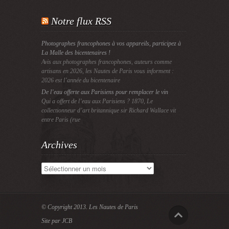
Notre flux RSS
Photographes francophones à vos appareils, participez à
La Malle des bicentenaires !
Avis aux photographes francophones, auteurs comme
artisans en 2026, les Nautes de Paris vous informent :
2026 est l’année du bicentenaire
De l’eau offerte aux Parisiens pour remplacer le vin
Qui a offert de l’eau aux Parisiens ? 1870, Le
collectionneur d’art britannique sir Richard Wallace vit
entre Paris (rue
Archives
Archives
© Copyright 2013.
Les Nautes de Paris
Site par JCB