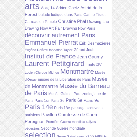
arts
Astrid de la
Adrien Goetz
Acagl14
Forest
balade ludique dans Paris
Carine Tissot
Christine Phal
Drawing Lab
Carreau du Temple
Drawing Now Art Fair
Drawing Now Paris
découvrir autrement Paris
Emmanuel Pierrat
Erik Desmazières
Gérard Jouhet
Eugène Delâtre
fondation Taylor
Institut de France
Jean Gaumy
Laurent Petitgirard
Louis XIV
Montmartre
Lucien Clergue
Michou
Musée
Musée
musée de la Libération de Paris
d'Orsay
Musée du Barreau
de Montmartre
de Paris
Musée Guimet
Parc zoologique de
Paris 6e
Paris 9e
Paris
Paris 1er
Paris 3e
Paris 14e
Paris 18e
passages couverts
Pavillon Comtesse de Caen
parisiens
Perpignan
Première Guerre mondiale
rallyes
Seconde Guerre mondiale
pédestres
selection
Yann Arthus-
Serge Gainsbourg