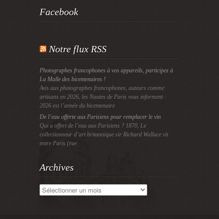
Facebook
Notre flux RSS
Photographes francophones à vos appareils, participez à
La Malle des bicentenaires !
Avis aux photographes francophones, auteurs comme
artisans en 2026, les Nautes de Paris vous informent :
2026 est l’année du bicentenaire
De l’eau offerte aux Parisiens pour remplacer le vin
Qui a offert de l’eau aux Parisiens ? 1870, Le
collectionneur d’art britannique sir Richard Wallace vit
entre Paris (rue
Archives
Archives