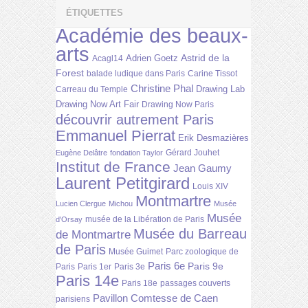
ÉTIQUETTES
Académie des beaux-
arts
Astrid de la
Adrien Goetz
Acagl14
Forest
balade ludique dans Paris
Carine Tissot
Christine Phal
Drawing Lab
Carreau du Temple
Drawing Now Art Fair
Drawing Now Paris
découvrir autrement Paris
Emmanuel Pierrat
Erik Desmazières
Gérard Jouhet
Eugène Delâtre
fondation Taylor
Institut de France
Jean Gaumy
Laurent Petitgirard
Louis XIV
Montmartre
Lucien Clergue
Michou
Musée
Musée
musée de la Libération de Paris
d'Orsay
Musée du Barreau
de Montmartre
de Paris
Musée Guimet
Parc zoologique de
Paris 6e
Paris 9e
Paris
Paris 1er
Paris 3e
Paris 14e
Paris 18e
passages couverts
Pavillon Comtesse de Caen
parisiens