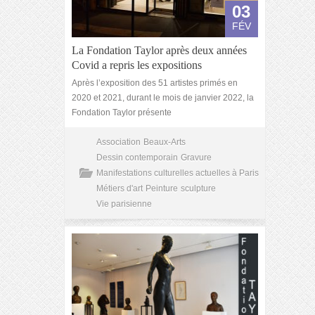
03
FÉV
La Fondation Taylor après deux années
Covid a repris les expositions
Après l’exposition des 51 artistes primés en
2020 et 2021, durant le mois de janvier 2022, la
Fondation Taylor présente
Association
Beaux-Arts
Dessin contemporain
Gravure
Manifestations culturelles actuelles à Paris
Métiers d'art
Peinture
sculpture
Vie parisienne