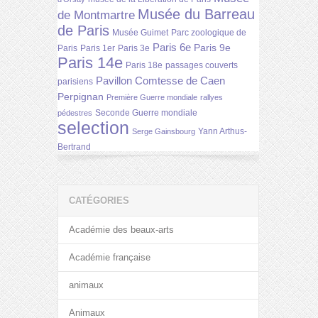
Musée du Barreau
de Montmartre
de Paris
Musée Guimet
Parc zoologique de
Paris 6e
Paris 9e
Paris
Paris 1er
Paris 3e
Paris 14e
Paris 18e
passages couverts
Pavillon Comtesse de Caen
parisiens
Perpignan
Première Guerre mondiale
rallyes
Seconde Guerre mondiale
pédestres
selection
Yann Arthus-
Serge Gainsbourg
Bertrand
CATÉGORIES
Académie des beaux-arts
Académie française
animaux
Animaux