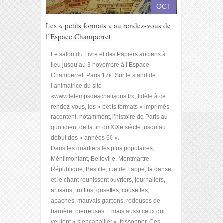
OCT
Les « petits formats » au rendez-vous de
l’Espace Champerret
Le salon du Livre et des Papiers anciens à
lieu jusqu’au 3 novembre à l’Espace
Champerret, Paris 17
e
. Sur le stand de
l’animatrice du site
«www.letempsdeschansons.fr», fidèle à ce
rendez-vous, les « petits formats » imprimés
racontent, notamment, l’histoire de Paris au
quotidien, de la fin du XIXe siècle jusqu’au
début des « années 60 ».
Dans les quartiers les plus populaires,
Ménilmontant, Belleville, Montmartre,
République, Bastille, rue de Lappe, la danse
et le chant réunissent ouvriers, journaliers,
artisans, trottins, grisettes, cousettes,
apaches, mauvais garçons, rodeuses de
barrière, pierreuses… mais aussi ceux qui
veulent « s’encanailler », frissonner. Ces