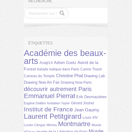
RECHERCHE
ÉTIQUETTES
Académie des beaux-
arts
Astrid de la
Adrien Goetz
Acagl14
Forest
balade ludique dans Paris
Carine Tissot
Christine Phal
Drawing Lab
Carreau du Temple
Drawing Now Art Fair
Drawing Now Paris
découvrir autrement Paris
Emmanuel Pierrat
Erik Desmazières
Gérard Jouhet
Eugène Delâtre
fondation Taylor
Institut de France
Jean Gaumy
Laurent Petitgirard
Louis XIV
Montmartre
Lucien Clergue
Michou
Musée
Musée
musée de la Libération de Paris
d'Orsay