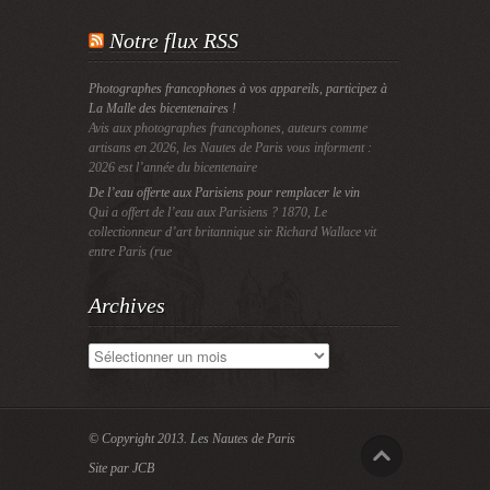
Notre flux RSS
Photographes francophones à vos appareils, participez à
La Malle des bicentenaires !
Avis aux photographes francophones, auteurs comme
artisans en 2026, les Nautes de Paris vous informent :
2026 est l’année du bicentenaire
De l’eau offerte aux Parisiens pour remplacer le vin
Qui a offert de l’eau aux Parisiens ? 1870, Le
collectionneur d’art britannique sir Richard Wallace vit
entre Paris (rue
Archives
Archives
© Copyright 2013.
Les Nautes de Paris
Site par JCB