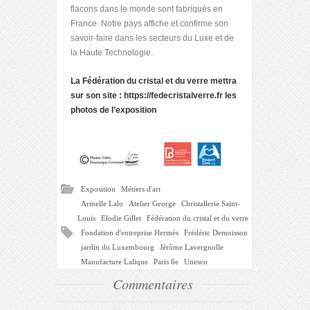
flacons dans le monde sont fabriqués en
France. Notre pays affiche et confirme son
savoir-faire dans les secteurs du Luxe et de
la Haute Technologie.
La Fédération du cristal et du verre mettra
sur son site : https://fedecristalverre.fr les
photos de l’exposition
Exposition
Métiers d'art
Armelle Lalo
Atelier George
Christallerie Saint-
Louis
Elodie Gillet
Fédération du cristal et du verre
Fondation d'entreprise Hermès
Frédéric Demoisson
jardin du Luxembourg
Jérôme Lavergnolle
Manufacture Lalique
Paris 6e
Unesco
Commentaires