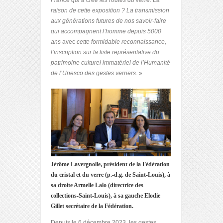
France qui a créé les routes du verre. La
raison de cette exposition ? La transmission
aux générations futures de nos savoir-faire
qui accompagnent l’homme depuis 5000
ans
avec
cette formidable reconnaissance,
l’inscription sur la liste représentative du
patrimoine culturel immatériel de l’Humanité
de l’Unesco des gestes verriers
. »
Jérôme Lavergnolle, président de la Fédération
du cristal et du verre (p.-d.g. de Saint-Louis), à
sa droite Armelle Lalo (directrice des
collections-Saint-Louis), à sa gauche Elodie
Gillet secrétaire de la Fédération.
Depuis le 6 décembre 2023, les gestes