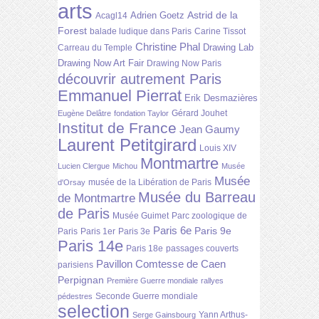
arts
Astrid de la
Adrien Goetz
Acagl14
Forest
balade ludique dans Paris
Carine Tissot
Christine Phal
Drawing Lab
Carreau du Temple
Drawing Now Art Fair
Drawing Now Paris
découvrir autrement Paris
Emmanuel Pierrat
Erik Desmazières
Gérard Jouhet
Eugène Delâtre
fondation Taylor
Institut de France
Jean Gaumy
Laurent Petitgirard
Louis XIV
Montmartre
Lucien Clergue
Michou
Musée
Musée
musée de la Libération de Paris
d'Orsay
Musée du Barreau
de Montmartre
de Paris
Musée Guimet
Parc zoologique de
Paris 6e
Paris 9e
Paris
Paris 1er
Paris 3e
Paris 14e
Paris 18e
passages couverts
Pavillon Comtesse de Caen
parisiens
Perpignan
Première Guerre mondiale
rallyes
Seconde Guerre mondiale
pédestres
selection
Yann Arthus-
Serge Gainsbourg