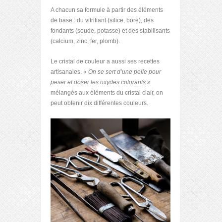
A chacun sa formule à partir des éléments
de base : du vitrifiant (silice, bore), des
fondants (soude, potasse) et des stabilisants
(calcium, zinc, fer, plomb).
Le cristal de couleur a aussi ses recettes
artisanales. «
On se sert d’une pelle pour
peser et doser les oxydes colorants
»
mélangés aux éléments du cristal clair, on
peut obtenir dix différentes couleurs.