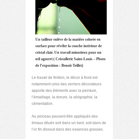
Un tailleur enlève de la matière colorée en
surface pour révéler la couche intérieur de
cristal clair. Un travail minutieux pour un
œil aguerri ( Cristallerie Saint-Louis – Photo
de l’exposition : Benoit Teillet)
Le travail de finition, le décor à froid est
notamment celui des verriers décorateurs
apporte des éléments avec la peinture,
l’émaillage, la dorure, la sérigraphie, la
cémentation.
Au pinceau peuvent être appliqués des
émaux dilués soit dans un liant, soit dans de
l’or fin dissout dans des essences grasses.