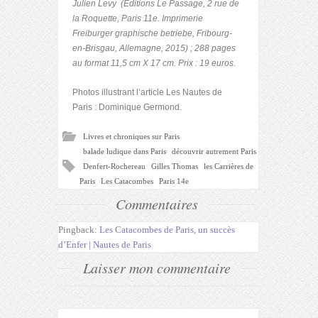
Julien Levy (Editions Le Passage, 2 rue de
la Roquette, Paris 11
e
. Imprimerie
Freiburger graphische betriebe, Fribourg-
en-Brisgau, Allemagne, 2015) ; 288 pages
au format 11,5 cm X 17 cm. Prix : 19 euros.
Photos illustrant l’article Les Nautes de
Paris : Dominique Germond.
Livres et chroniques sur Paris
balade ludique dans Paris
découvrir autrement Paris
Denfert-Rochereau
Gilles Thomas
les Carrières de
Paris
Les Catacombes
Paris 14e
Commentaires
Pingback:
Les Catacombes de Paris, un succès
d’Enfer | Nautes de Paris
Laisser mon commentaire