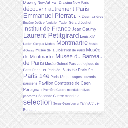
Drawing Now Art Fair
Drawing Now Paris
découvrir autrement Paris
Emmanuel Pierrat
Erik Desmazières
Gérard Jouhet
Eugène Delâtre
fondation Taylor
Institut de France
Jean Gaumy
Laurent Petitgirard
Louis XIV
Montmartre
Lucien Clergue
Michou
Musée
Musée
musée de la Libération de Paris
d'Orsay
Musée du Barreau
de Montmartre
de Paris
Musée Guimet
Parc zoologique de
Paris 6e
Paris 9e
Paris
Paris 1er
Paris 3e
Paris 14e
Paris 18e
passages couverts
Pavillon Comtesse de Caen
parisiens
Perpignan
Première Guerre mondiale
rallyes
Seconde Guerre mondiale
pédestres
selection
Yann Arthus-
Serge Gainsbourg
Bertrand