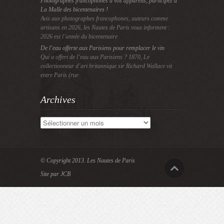
Photographes francophones à vos appareils, participez à
La Malle des bicentenaires !
Avis aux photographes francophones, auteurs comme
artisans en 2026, les Nautes de Paris vous informent :
2026 est l’année du bicentenaire
De l’eau offerte aux Parisiens pour remplacer le vin
Qui a offert de l’eau aux Parisiens ? 1870, Le
collectionneur d’art britannique sir Richard Wallace vit
entre Paris (rue
Archives
Archives
© Copyright 2013.
Les Nautes de Paris
Site par JCB