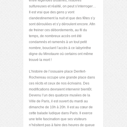
entre légendes urbaines, histoires
sulfureuses et réalité, on peut s’interroger…
Il est vrai que des gens y vont
clandestinement la nuit et que des fêtes s’y
sont déroulées et s’y déroulent encore. Afin
de freiner ces débordements, au fil du
temps, de nombreux accès ont été
condamnés et ramenés à un tout petit
nombre, bouclant l’accès à ce labyrinthe
digne du Minotaure où certains ont même
trouvé la mort !
L’histoire de l’ossuaire place Denfert-
Rochereau occupe une grande place dans
ces récits et ceux de nos écrivains. Des
modifications devraient intervenir bientôt.
Devenu l’un des quatorze musées de la
Ville de Paris, il est ouvert du mardi au
dimanche de 10h à 20h. Il est au cœur de
cette balade ludique dans Paris. Il exerce
une telle fascination que ses visiteurs
n’hésitent pas à faire des heures de queue