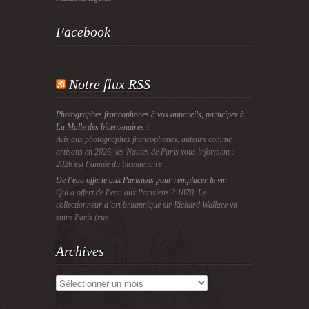
Facebook
Notre flux RSS
Photographes francophones à vos appareils, participez à
La Malle des bicentenaires !
Avis aux photographes francophones, auteurs comme
artisans en 2026, les Nautes de Paris vous informent :
2026 est l’année du bicentenaire
De l’eau offerte aux Parisiens pour remplacer le vin
Qui a offert de l’eau aux Parisiens ? 1870, Le
collectionneur d’art britannique sir Richard Wallace vit
entre Paris (rue
Archives
Archives