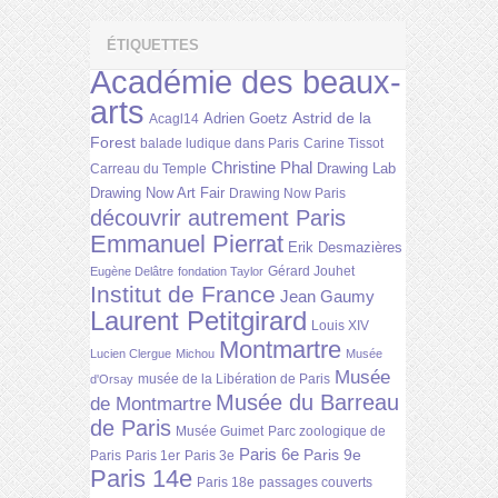
ÉTIQUETTES
Académie des beaux-
arts
Astrid de la
Adrien Goetz
Acagl14
Forest
balade ludique dans Paris
Carine Tissot
Christine Phal
Drawing Lab
Carreau du Temple
Drawing Now Art Fair
Drawing Now Paris
découvrir autrement Paris
Emmanuel Pierrat
Erik Desmazières
Gérard Jouhet
Eugène Delâtre
fondation Taylor
Institut de France
Jean Gaumy
Laurent Petitgirard
Louis XIV
Montmartre
Lucien Clergue
Michou
Musée
Musée
musée de la Libération de Paris
d'Orsay
Musée du Barreau
de Montmartre
de Paris
Musée Guimet
Parc zoologique de
Paris 6e
Paris 9e
Paris
Paris 1er
Paris 3e
Paris 14e
Paris 18e
passages couverts