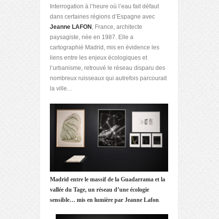
Interrogation à l’heure où l’eau fait défaut
dans certaines régions d’Espagne avec
Jeanne LAFON
, France, architecte
paysagiste, née en 1987. Elle a
cartographié Madrid, mis en évidence les
liens entre les enjeux écologiques et
l’urbanisme, retrouvé le réseau disparu des
nombreux ruisseaux qui autrefois parcourait
la ville…
Madrid entre le massif de la Guadarrama et la
vallée du Tage, un réseau d’une écologie
sensible… mis en lumière par Jeanne Lafon
.