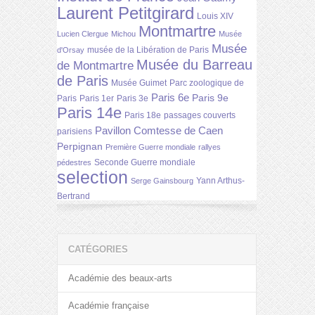
Laurent Petitgirard
Louis XIV
Montmartre
Lucien Clergue
Michou
Musée
Musée
musée de la Libération de Paris
d'Orsay
Musée du Barreau
de Montmartre
de Paris
Musée Guimet
Parc zoologique de
Paris 6e
Paris 9e
Paris
Paris 1er
Paris 3e
Paris 14e
Paris 18e
passages couverts
Pavillon Comtesse de Caen
parisiens
Perpignan
Première Guerre mondiale
rallyes
Seconde Guerre mondiale
pédestres
selection
Yann Arthus-
Serge Gainsbourg
Bertrand
CATÉGORIES
Académie des beaux-arts
Académie française