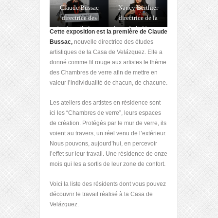
Claude Bussac
Nancy Berthier
directrice des
directrice de la
études artistiques
Casa de Vel
á
zquez
Cette exposition est la première de Claude
Bussac,
nouvelle directrice des études
artistiques de la Casa de Vel
á
zquez. Elle a
donné comme fil rouge aux artistes le thème
des Chambres de verre afin de mettre en
valeur l’individualité de chacun, de chacune.
Les ateliers des artistes en résidence sont
ici les “Chambres de verre”, leurs espaces
de création. Protégés par le mur de verre, ils
voient au travers, un réel venu de l’extérieur.
Nous pouvons, aujourd’hui, en percevoir
l’effet sur leur travail. Une résidence de onze
mois qui les a sortis de leur zone de confort.
Voici la liste des résidents dont vous pouvez
découvrir le travail réalisé à la Casa de
Vel
á
zquez.