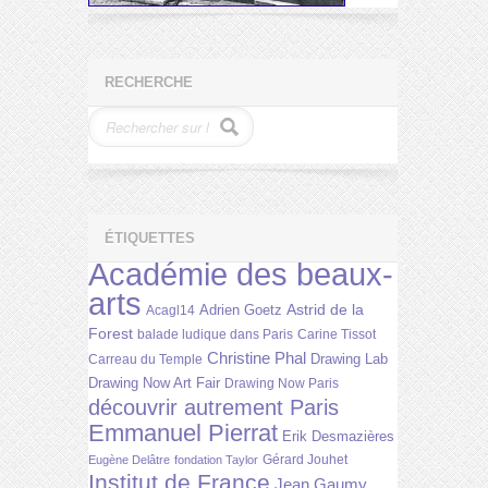
RECHERCHE
ÉTIQUETTES
Académie des beaux-
arts
Astrid de la
Adrien Goetz
Acagl14
Forest
balade ludique dans Paris
Carine Tissot
Christine Phal
Drawing Lab
Carreau du Temple
Drawing Now Art Fair
Drawing Now Paris
découvrir autrement Paris
Emmanuel Pierrat
Erik Desmazières
Gérard Jouhet
Eugène Delâtre
fondation Taylor
Institut de France
Jean Gaumy