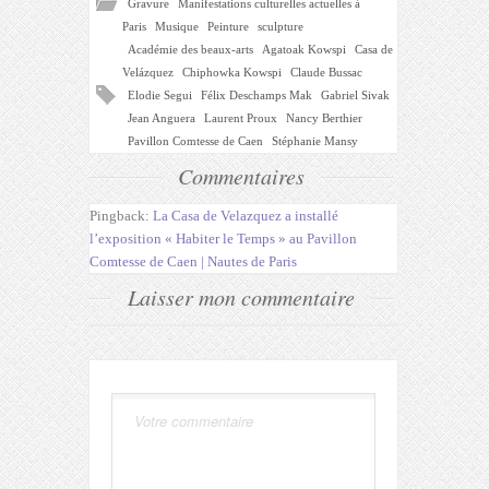
Gravure
Manifestations culturelles actuelles à
Paris
Musique
Peinture
sculpture
Académie des beaux-arts
Agatoak Kowspi
Casa de
Velázquez
Chiphowka Kowspi
Claude Bussac
Elodie Segui
Félix Deschamps Mak
Gabriel Sivak
Jean Anguera
Laurent Proux
Nancy Berthier
Pavillon Comtesse de Caen
Stéphanie Mansy
Commentaires
Pingback:
La Casa de Velazquez a installé
l’exposition « Habiter le Temps » au Pavillon
Comtesse de Caen | Nautes de Paris
Laisser mon commentaire