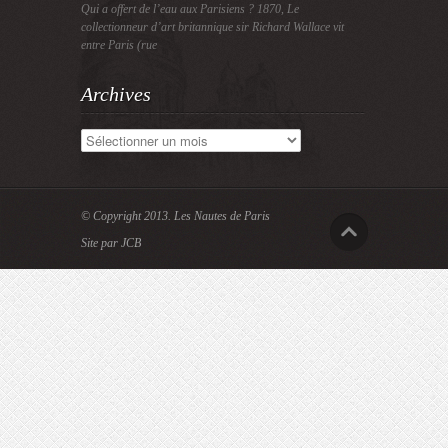
Qui a offert de l’eau aux Parisiens ? 1870, Le
collectionneur d’art britannique sir Richard Wallace vit
entre Paris (rue
Archives
Archives
© Copyright 2013.
Les Nautes de Paris
Site par JCB