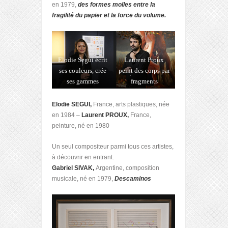
en 1979,
des formes molles entre la
fragilité du papier et la force du volume.
Elodie Segui écrit
Laurent Proux
ses couleurs, crée
peint des corps par
ses gammes
fragments
Elodie SEGUI,
France, arts plastiques, née
en 1984 –
Laurent PROUX,
France,
peinture, né en 1980
Un seul compositeur parmi tous ces artistes,
à découvrir en entrant.
Gabriel SIVAK,
Argentine, composition
musicale, né en 1979,
Descaminos