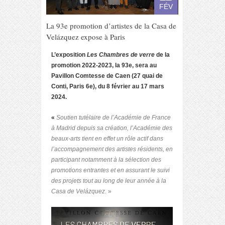
FÉV
La 93e promotion d’artistes de la Casa de
Velázquez expose à Paris
L’exposition
Les Chambres de verre
de la
promotion 2022-2023, la 93
e
, sera au
Pavillon Comtesse de Caen (27 quai de
Conti, Paris 6
e
), du 8 février au 17 mars
2024.
«
Soutien tutélaire de l’Académie de France
à Madrid depuis sa création, l’Académie des
beaux-arts tient en effet un rôle actif dans
l’accompagnement des artistes résidents, en
participant notamment à la sélection des
promotions entrantes et en assurant le suivi
des projets tout au long de leur année à la
Casa de Velázquez
. »