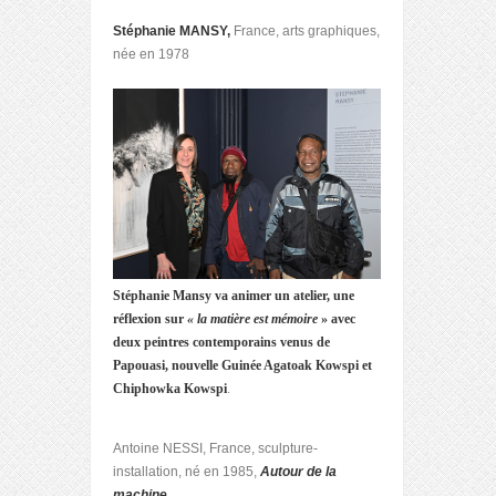
Stéphanie MANSY,
France, arts graphiques,
née en 1978
Stéphanie Mansy va animer un atelier, une
réflexion sur
« la matière est mémoire
» avec
deux peintres contemporains venus de
Papouasi, nouvelle Guinée Agatoak Kowspi et
Chiphowka Kowspi
.
Antoine NESSI, France, sculpture-
installation, né en 1985,
Autour de la
machine