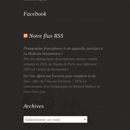
Facebook
Notre flux RSS
Photographes francophones à vos appareils, participez à
La Malle des bicentenaires !
Avis aux photographes francophones, auteurs comme
artisans en 2026, les Nautes de Paris vous informent :
2026 est l’année du bicentenaire
De l’eau offerte aux Parisiens pour remplacer le vin
Qui a offert de l’eau aux Parisiens ? 1870, Le
collectionneur d’art britannique sir Richard Wallace vit
entre Paris (rue
Archives
Archives