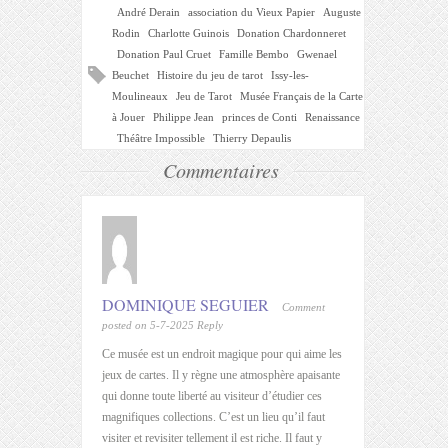
André Derain
association du Vieux Papier
Auguste
Rodin
Charlotte Guinois
Donation Chardonneret
Donation Paul Cruet
Famille Bembo
Gwenael
Beuchet
Histoire du jeu de tarot
Issy-les-
Moulineaux
Jeu de Tarot
Musée Français de la Carte
à Jouer
Philippe Jean
princes de Conti
Renaissance
Théâtre Impossible
Thierry Depaulis
Commentaires
DOMINIQUE SEGUIER
Comment
posted on 5-7-2025
Reply
Ce musée est un endroit magique pour qui aime les
jeux de cartes. Il y règne une atmosphère apaisante
qui donne toute liberté au visiteur d’étudier ces
magnifiques collections. C’est un lieu qu’il faut
visiter et revisiter tellement il est riche. Il faut y