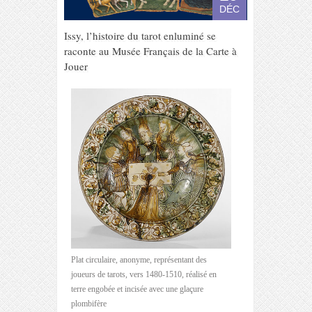
DÉC
Issy, l’histoire du tarot enluminé se
raconte au Musée Français de la Carte à
Jouer
Plat circulaire, anonyme, représentant des
joueurs de tarots, vers 1480-1510, réalisé en
terre engobée et incisée avec une glaçure
plombifère