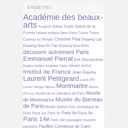
ÉTIQUETTES
Académie des beaux-
arts
Astrid de la
Adrien Goetz
Acagl14
Forest
balade ludique dans Paris
Carine Tissot
Christine Phal
Drawing Lab
Carreau du Temple
Drawing Now Art Fair
Drawing Now Paris
découvrir autrement Paris
Emmanuel Pierrat
Erik Desmazières
Gérard Jouhet
Eugène Delâtre
fondation Taylor
Institut de France
Jean Gaumy
Laurent Petitgirard
Louis XIV
Montmartre
Lucien Clergue
Michou
Musée
Musée
musée de la Libération de Paris
d'Orsay
Musée du Barreau
de Montmartre
de Paris
Musée Guimet
Parc zoologique de
Paris 6e
Paris 9e
Paris
Paris 1er
Paris 3e
Paris 14e
Paris 18e
passages couverts
Pavillon Comtesse de Caen
parisiens