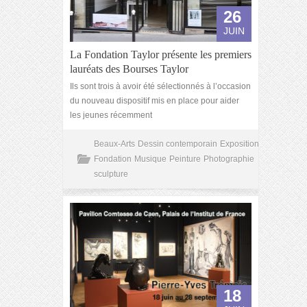
26
JUIN
La Fondation Taylor présente les premiers
lauréats des Bourses Taylor
Ils sont trois à avoir été sélectionnés à l’occasion
du nouveau dispositif mis en place pour aider
les jeunes récemment
Beaux-Arts
Dessin contemporain
Exposition
Fondation
Musique
Peinture
Photographie
sculpture
18