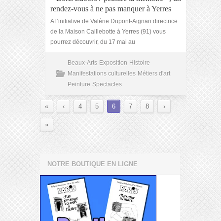
rendez-vous à ne pas manquer à Yerres
A l’initiative de Valérie Dupont-Aignan directrice
de la Maison Caillebotte à Yerres (91) vous
pourrez découvrir, du 17 mai au
Beaux-Arts
Exposition
Histoire
Manifestations culturelles
Métiers d'art
Peinture
Spectacles
«
‹
4
5
6
7
8
›
»
NOTRE BOUTIQUE EN LIGNE