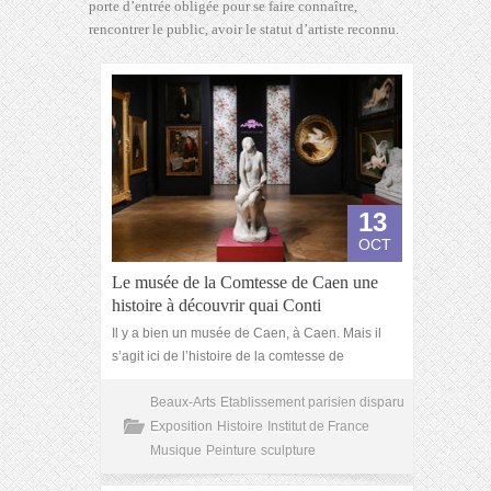
porte d’entrée obligée pour se faire connaître,
rencontrer le public, avoir le statut d’artiste reconnu.
13
OCT
Le musée de la Comtesse de Caen une
histoire à découvrir quai Conti
Il y a bien un musée de Caen, à Caen. Mais il
s’agit ici de l’histoire de la comtesse de
Beaux-Arts
Etablissement parisien disparu
Exposition
Histoire
Institut de France
Musique
Peinture
sculpture