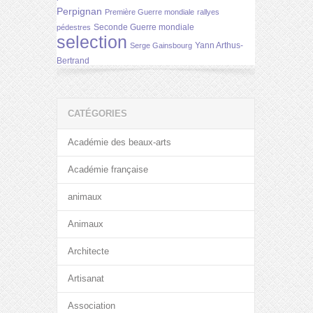
Perpignan
Première Guerre mondiale
rallyes
Seconde Guerre mondiale
pédestres
selection
Yann Arthus-
Serge Gainsbourg
Bertrand
CATÉGORIES
Académie des beaux-arts
Académie française
animaux
Animaux
Architecte
Artisanat
Association