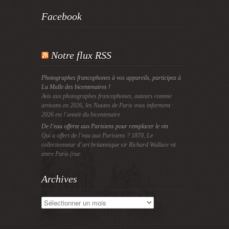
Facebook
Notre flux RSS
Photographes francophones à vos appareils, participez à
La Malle des bicentenaires !
Avis aux photographes francophones, auteurs comme
artisans en 2026, les Nautes de Paris vous informent :
2026 est l’année du bicentenaire
De l’eau offerte aux Parisiens pour remplacer le vin
Qui a offert de l’eau aux Parisiens ? 1870, Le
collectionneur d’art britannique sir Richard Wallace vit
entre Paris (rue
Archives
Archives