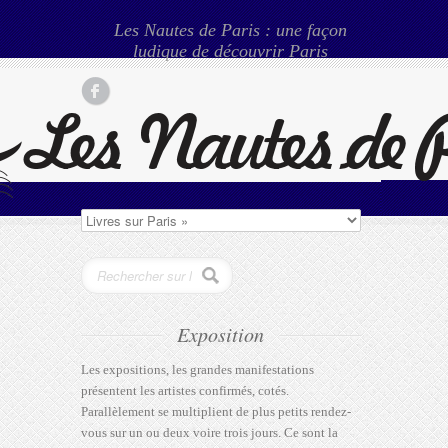
Les Nautes de Paris : une façon
ludique de découvrir Paris
Exposition
Les expositions, les grandes manifestations
présentent les artistes confirmés, cotés.
Parallèlement se multiplient de plus petits rendez-
vous sur un ou deux voire trois jours. Ce sont la