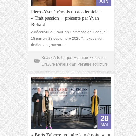
JUIN
Pierre-Yves Trémois un académicien
« Trait passion », présenté par Yvan
Bohard
A découvrir au Pavillon Comtesse de Caen, du
18 juin au 28 septembre 2025 *, l’exposition
dédiée au graveur :
Beaux-Arts
Cirque
Estampe
Exposition
Gravure
Métiers d'art
Peinture
sculpture
28
MAI
« Boris Zaborov peindre la mémoire », un