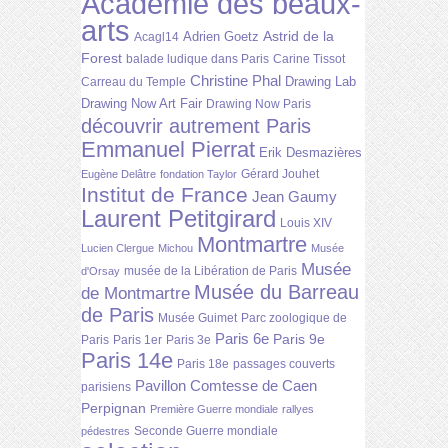
Académie des beaux-
arts
Astrid de la
Adrien Goetz
Acagl14
Forest
balade ludique dans Paris
Carine Tissot
Christine Phal
Drawing Lab
Carreau du Temple
Drawing Now Art Fair
Drawing Now Paris
découvrir autrement Paris
Emmanuel Pierrat
Erik Desmazières
Gérard Jouhet
Eugène Delâtre
fondation Taylor
Institut de France
Jean Gaumy
Laurent Petitgirard
Louis XIV
Montmartre
Lucien Clergue
Michou
Musée
Musée
musée de la Libération de Paris
d'Orsay
Musée du Barreau
de Montmartre
de Paris
Musée Guimet
Parc zoologique de
Paris 6e
Paris 9e
Paris
Paris 1er
Paris 3e
Paris 14e
Paris 18e
passages couverts
Pavillon Comtesse de Caen
parisiens
Perpignan
Première Guerre mondiale
rallyes
Seconde Guerre mondiale
pédestres