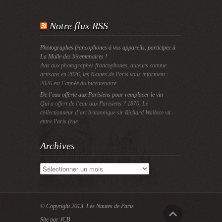
Notre flux RSS
Photographes francophones à vos appareils, participez à
La Malle des bicentenaires !
Avis aux photographes francophones, auteurs comme
artisans en 2026, les Nautes de Paris vous informent :
2026 est l’année du bicentenaire
De l’eau offerte aux Parisiens pour remplacer le vin
Qui a offert de l’eau aux Parisiens ? 1870, Le
collectionneur d’art britannique sir Richard Wallace vit
entre Paris (rue
Archives
Archives
© Copyright 2013.
Les Nautes de Paris
Site par JCB