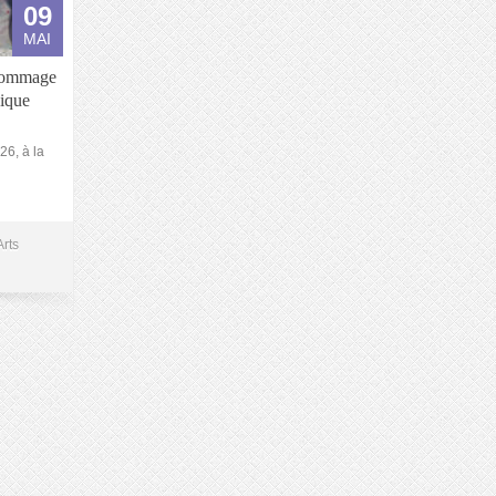
09
MAI
 hommage
ique
26, à la
rts