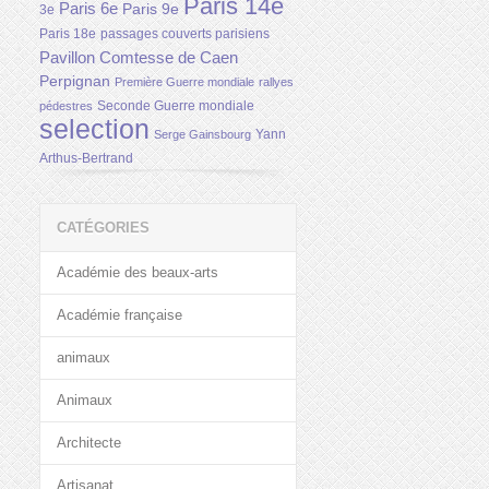
Paris 14e
Paris 6e
Paris 9e
3e
Paris 18e
passages couverts parisiens
Pavillon Comtesse de Caen
Perpignan
Première Guerre mondiale
rallyes
Seconde Guerre mondiale
pédestres
selection
Yann
Serge Gainsbourg
Arthus-Bertrand
CATÉGORIES
Académie des beaux-arts
Académie française
animaux
Animaux
Architecte
Artisanat