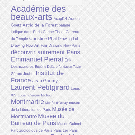
Académie des
beaux-arts
Adrien
Acagl14
Astrid de la Forest
Goetz
balade
ludique dans Paris
Carine Tissot
Carreau
Christine Phal
Drawing Lab
du Temple
Drawing Now Art Fair
Drawing Now Paris
découvrir autrement Paris
Emmanuel Pierrat
Erik
Desmazières
Eugène Delâtre
fondation Taylor
Institut de
Gérard Jouhet
France
Jean Gaumy
Laurent Petitgirard
Louis
XIV
Lucien Clergue
Michou
Montmartre
musée
Musée d'Orsay
Musée de
de la Libération de Paris
Musée du
Montmartre
Barreau de Paris
Musée Guimet
Parc zoologique de Paris
Paris 1er
Paris