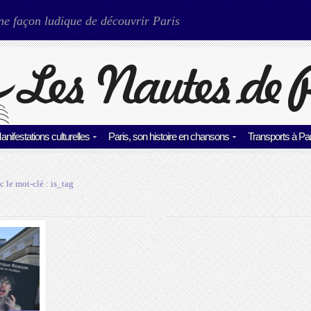
ne façon ludique de découvrir Paris
anifestations culturelles
Paris, son histoire en chansons
Transports à Par
c le mot-clé :
is_tag