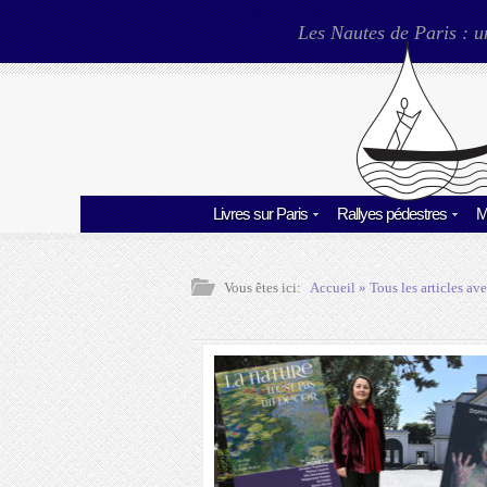
Les Nautes de Paris : u
Livres sur Paris
Rallyes pédestres
M
Vous êtes ici:
Accueil
» Tous les articles ave