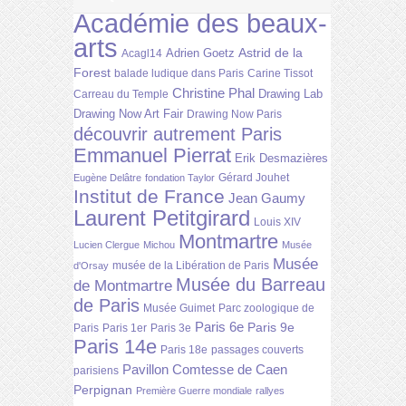
Académie des beaux-
arts
Astrid de la
Adrien Goetz
Acagl14
Forest
balade ludique dans Paris
Carine Tissot
Christine Phal
Drawing Lab
Carreau du Temple
Drawing Now Art Fair
Drawing Now Paris
découvrir autrement Paris
Emmanuel Pierrat
Erik Desmazières
Gérard Jouhet
Eugène Delâtre
fondation Taylor
Institut de France
Jean Gaumy
Laurent Petitgirard
Louis XIV
Montmartre
Lucien Clergue
Michou
Musée
Musée
musée de la Libération de Paris
d'Orsay
Musée du Barreau
de Montmartre
de Paris
Musée Guimet
Parc zoologique de
Paris 6e
Paris 9e
Paris
Paris 1er
Paris 3e
Paris 14e
Paris 18e
passages couverts
Pavillon Comtesse de Caen
parisiens
Perpignan
Première Guerre mondiale
rallyes