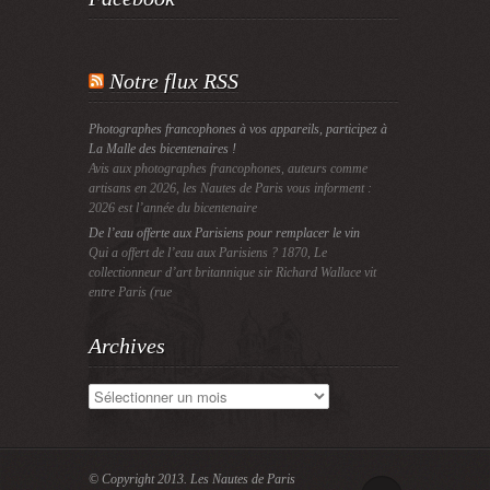
Notre flux RSS
Photographes francophones à vos appareils, participez à
La Malle des bicentenaires !
Avis aux photographes francophones, auteurs comme
artisans en 2026, les Nautes de Paris vous informent :
2026 est l’année du bicentenaire
De l’eau offerte aux Parisiens pour remplacer le vin
Qui a offert de l’eau aux Parisiens ? 1870, Le
collectionneur d’art britannique sir Richard Wallace vit
entre Paris (rue
Archives
Archives
© Copyright 2013.
Les Nautes de Paris