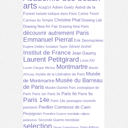
arts
Astrid de la
Adrien Goetz
Acagl14
Forest
balade ludique dans Paris
Carine Tissot
Christine Phal
Drawing Lab
Carreau du Temple
Drawing Now Art Fair
Drawing Now Paris
découvrir autrement Paris
Emmanuel Pierrat
Erik Desmazières
Gérard Jouhet
Eugène Delâtre
fondation Taylor
Institut de France
Jean Gaumy
Laurent Petitgirard
Louis XIV
Montmartre
Lucien Clergue
Michou
Musée
Musée
musée de la Libération de Paris
d'Orsay
Musée du Barreau
de Montmartre
de Paris
Musée Guimet
Parc zoologique de
Paris 6e
Paris 9e
Paris
Paris 1er
Paris 3e
Paris 14e
Paris 18e
passages couverts
Pavillon Comtesse de Caen
parisiens
Perpignan
Première Guerre mondiale
rallyes
Seconde Guerre mondiale
pédestres
selection
Yann Arthus-
Serge Gainsbourg