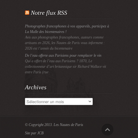
Notre flux RSS
Photographes francophones à vos appareils, participez à
La Malle des bicentenaires !
Avis aux photographes francophones, auteurs comme
artisans en 2026, les Nautes de Paris vous informent :
2026 est l’année du bicentenaire
De l’eau offerte aux Parisiens pour remplacer le vin
Qui a offert de l’eau aux Parisiens ? 1870, Le
collectionneur d’art britannique sir Richard Wallace vit
entre Paris (rue
Archives
Archives
© Copyright 2013.
Les Nautes de Paris
Site par JCB