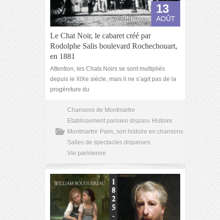
13
AOÛT
Le Chat Noir, le cabaret créé par
Rodolphe Salis boulevard Rochechouart,
en 1881
Attention, les Chats Noirs se sont multipliés
depuis le XIXe siècle, mais il ne s’agit pas de la
progéniture du
Chansons de Montmartre
Etablissement parisien disparu
Histoire
Montmartre
Paris, son histoire en chansons
Salles de spectacles disparues
Vie parisienne