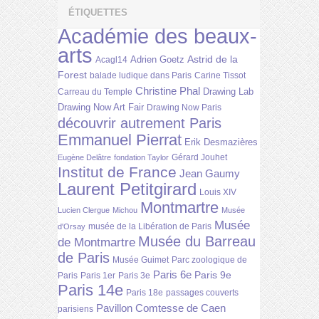
ÉTIQUETTES
Académie des beaux-
arts
Astrid de la
Adrien Goetz
Acagl14
Forest
balade ludique dans Paris
Carine Tissot
Christine Phal
Drawing Lab
Carreau du Temple
Drawing Now Art Fair
Drawing Now Paris
découvrir autrement Paris
Emmanuel Pierrat
Erik Desmazières
Gérard Jouhet
Eugène Delâtre
fondation Taylor
Institut de France
Jean Gaumy
Laurent Petitgirard
Louis XIV
Montmartre
Lucien Clergue
Michou
Musée
Musée
musée de la Libération de Paris
d'Orsay
Musée du Barreau
de Montmartre
de Paris
Musée Guimet
Parc zoologique de
Paris 6e
Paris 9e
Paris
Paris 1er
Paris 3e
Paris 14e
Paris 18e
passages couverts
Pavillon Comtesse de Caen
parisiens