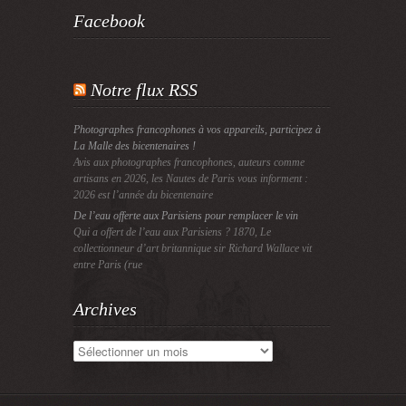
Facebook
Notre flux RSS
Photographes francophones à vos appareils, participez à
La Malle des bicentenaires !
Avis aux photographes francophones, auteurs comme
artisans en 2026, les Nautes de Paris vous informent :
2026 est l’année du bicentenaire
De l’eau offerte aux Parisiens pour remplacer le vin
Qui a offert de l’eau aux Parisiens ? 1870, Le
collectionneur d’art britannique sir Richard Wallace vit
entre Paris (rue
Archives
Archives