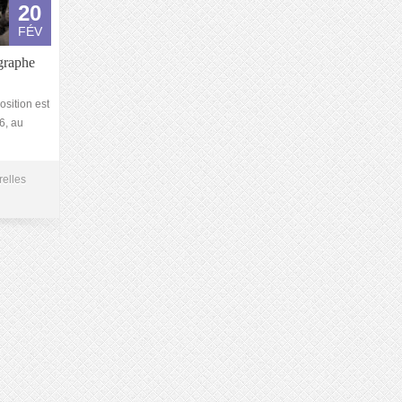
20
FÉV
ographe
sition est
6, au
relles