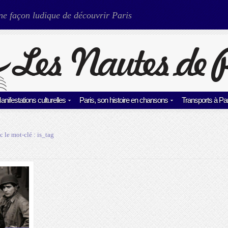
ne façon ludique de découvrir Paris
anifestations culturelles
Paris, son histoire en chansons
Transports à Par
c le mot-clé :
is_tag