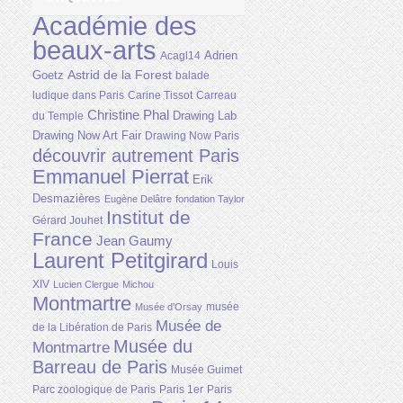
Académie des
beaux-arts
Adrien
Acagl14
Astrid de la Forest
Goetz
balade
ludique dans Paris
Carine Tissot
Carreau
Christine Phal
Drawing Lab
du Temple
Drawing Now Art Fair
Drawing Now Paris
découvrir autrement Paris
Emmanuel Pierrat
Erik
Desmazières
Eugène Delâtre
fondation Taylor
Institut de
Gérard Jouhet
France
Jean Gaumy
Laurent Petitgirard
Louis
XIV
Lucien Clergue
Michou
Montmartre
musée
Musée d'Orsay
Musée de
de la Libération de Paris
Musée du
Montmartre
Barreau de Paris
Musée Guimet
Parc zoologique de Paris
Paris 1er
Paris