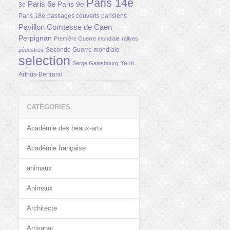
Paris 14e
Paris 6e
Paris 9e
3e
Paris 18e
passages couverts parisiens
Pavillon Comtesse de Caen
Perpignan
Première Guerre mondiale
rallyes
Seconde Guerre mondiale
pédestres
selection
Yann
Serge Gainsbourg
Arthus-Bertrand
CATÉGORIES
Académie des beaux-arts
Académie française
animaux
Animaux
Architecte
Artisanat