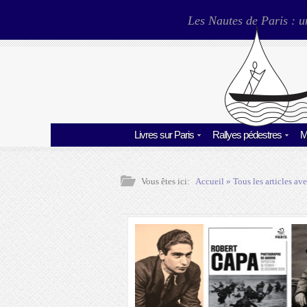
Les Nautes de Paris : u
Livres sur Paris
Rallyes pédestres
M
Vous êtes ici:
Accueil
» Tous les articles ave