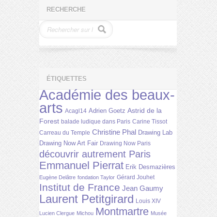
RECHERCHE
ÉTIQUETTES
Académie des beaux-
arts
Astrid de la
Adrien Goetz
Acagl14
Forest
balade ludique dans Paris
Carine Tissot
Christine Phal
Drawing Lab
Carreau du Temple
Drawing Now Art Fair
Drawing Now Paris
découvrir autrement Paris
Emmanuel Pierrat
Erik Desmazières
Gérard Jouhet
Eugène Delâtre
fondation Taylor
Institut de France
Jean Gaumy
Laurent Petitgirard
Louis XIV
Montmartre
Lucien Clergue
Michou
Musée