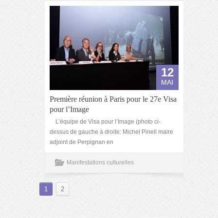
12
MAI
Première réunion à Paris pour le 27e Visa
pour l’Image
L’équipe de Visa pour l’Image (photo ci-
dessus de gauche à droite: Michel Pinell maire
adjoint de Perpignan en
Manifestations culturelles
1
2