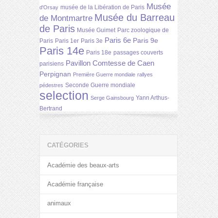
Musée
musée de la Libération de Paris
d'Orsay
Musée du Barreau
de Montmartre
de Paris
Musée Guimet
Parc zoologique de
Paris 6e
Paris 9e
Paris
Paris 1er
Paris 3e
Paris 14e
Paris 18e
passages couverts
Pavillon Comtesse de Caen
parisiens
Perpignan
Première Guerre mondiale
rallyes
Seconde Guerre mondiale
pédestres
selection
Yann Arthus-
Serge Gainsbourg
Bertrand
CATÉGORIES
Académie des beaux-arts
Académie française
animaux