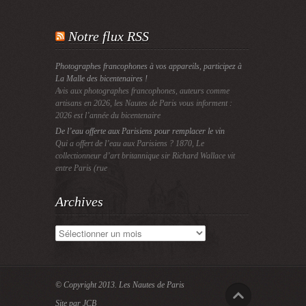
Notre flux RSS
Photographes francophones à vos appareils, participez à
La Malle des bicentenaires !
Avis aux photographes francophones, auteurs comme
artisans en 2026, les Nautes de Paris vous informent :
2026 est l’année du bicentenaire
De l’eau offerte aux Parisiens pour remplacer le vin
Qui a offert de l’eau aux Parisiens ? 1870, Le
collectionneur d’art britannique sir Richard Wallace vit
entre Paris (rue
Archives
Archives
© Copyright 2013.
Les Nautes de Paris
Site par JCB