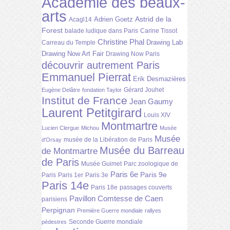
Académie des beaux-
arts
Astrid de la
Adrien Goetz
Acagl14
Forest
balade ludique dans Paris
Carine Tissot
Christine Phal
Drawing Lab
Carreau du Temple
Drawing Now Art Fair
Drawing Now Paris
découvrir autrement Paris
Emmanuel Pierrat
Erik Desmazières
Gérard Jouhet
Eugène Delâtre
fondation Taylor
Institut de France
Jean Gaumy
Laurent Petitgirard
Louis XIV
Montmartre
Lucien Clergue
Michou
Musée
Musée
musée de la Libération de Paris
d'Orsay
Musée du Barreau
de Montmartre
de Paris
Musée Guimet
Parc zoologique de
Paris 6e
Paris 9e
Paris
Paris 1er
Paris 3e
Paris 14e
Paris 18e
passages couverts
Pavillon Comtesse de Caen
parisiens
Perpignan
Première Guerre mondiale
rallyes
Seconde Guerre mondiale
pédestres