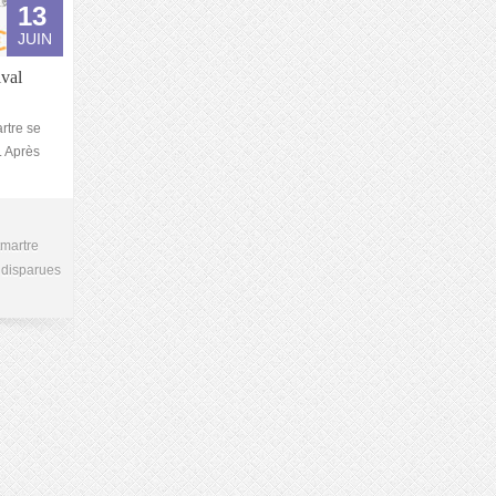
13
JUIN
ival
rtre se
. Après
martre
 disparues