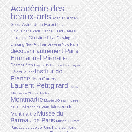
Académie des
beaux-arts
Adrien
Acagl14
Astrid de la Forest
Goetz
balade
ludique dans Paris
Carine Tissot
Carreau
Christine Phal
Drawing Lab
du Temple
Drawing Now Art Fair
Drawing Now Paris
découvrir autrement Paris
Emmanuel Pierrat
Erik
Desmazières
Eugène Delâtre
fondation Taylor
Institut de
Gérard Jouhet
France
Jean Gaumy
Laurent Petitgirard
Louis
XIV
Lucien Clergue
Michou
Montmartre
musée
Musée d'Orsay
Musée de
de la Libération de Paris
Musée du
Montmartre
Barreau de Paris
Musée Guimet
Parc zoologique de Paris
Paris 1er
Paris