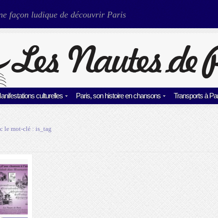
ne façon ludique de découvrir Paris
anifestations culturelles
Paris, son histoire en chansons
Transports à Par
c le mot-clé :
is_tag