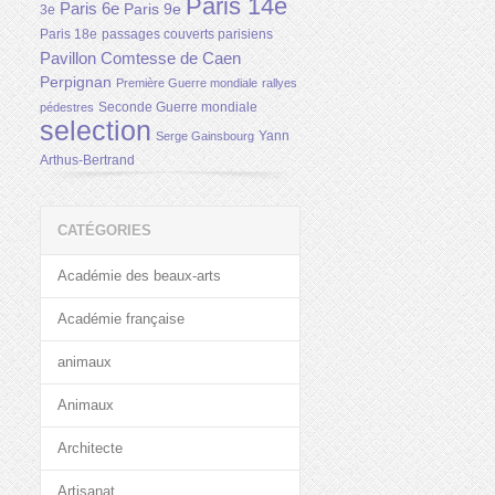
Paris 14e
Paris 6e
Paris 9e
3e
Paris 18e
passages couverts parisiens
Pavillon Comtesse de Caen
Perpignan
Première Guerre mondiale
rallyes
Seconde Guerre mondiale
pédestres
selection
Yann
Serge Gainsbourg
Arthus-Bertrand
CATÉGORIES
Académie des beaux-arts
Académie française
animaux
Animaux
Architecte
Artisanat