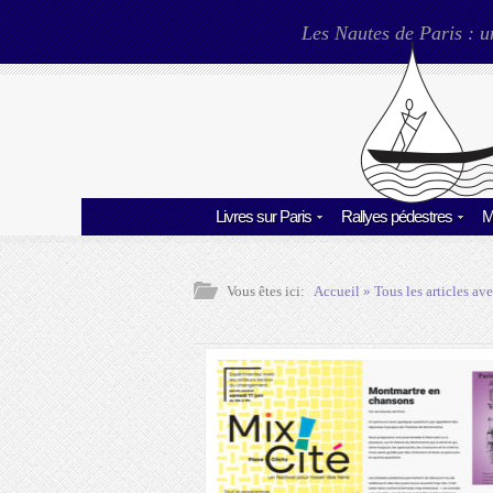
Les Nautes de Paris : u
Livres sur Paris
Rallyes pédestres
M
Vous êtes ici:
Accueil
» Tous les articles ave