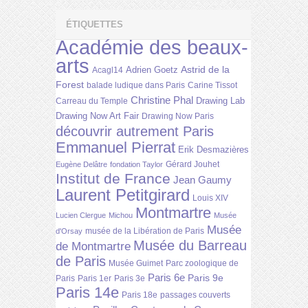
ÉTIQUETTES
Académie des beaux-
arts
Astrid de la
Adrien Goetz
Acagl14
Forest
balade ludique dans Paris
Carine Tissot
Christine Phal
Drawing Lab
Carreau du Temple
Drawing Now Art Fair
Drawing Now Paris
découvrir autrement Paris
Emmanuel Pierrat
Erik Desmazières
Gérard Jouhet
Eugène Delâtre
fondation Taylor
Institut de France
Jean Gaumy
Laurent Petitgirard
Louis XIV
Montmartre
Lucien Clergue
Michou
Musée
Musée
musée de la Libération de Paris
d'Orsay
Musée du Barreau
de Montmartre
de Paris
Musée Guimet
Parc zoologique de
Paris 6e
Paris 9e
Paris
Paris 1er
Paris 3e
Paris 14e
Paris 18e
passages couverts