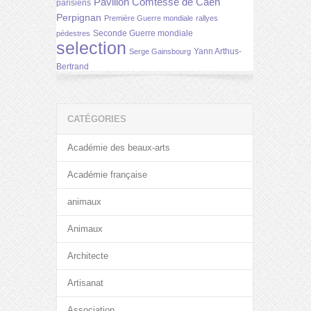
Pavillon Comtesse de Caen
parisiens
Perpignan
Première Guerre mondiale
rallyes
Seconde Guerre mondiale
pédestres
selection
Yann Arthus-
Serge Gainsbourg
Bertrand
CATÉGORIES
Académie des beaux-arts
Académie française
animaux
Animaux
Architecte
Artisanat
Association