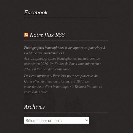
Facebook
Notre flux RSS
Photographes francophones à vos appareils, participez à
La Malle des bicentenaires !
Avis aux photographes francophones, auteurs comme
artisans en 2026, les Nautes de Paris vous informent :
2026 est l’année du bicentenaire
De l’eau offerte aux Parisiens pour remplacer le vin
Qui a offert de l’eau aux Parisiens ? 1870, Le
collectionneur d’art britannique sir Richard Wallace vit
entre Paris (rue
Archives
Archives