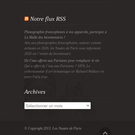
Notre flux RSS
Photographes francophones à vos appareils, participez à
La Malle des bicentenaires !
Avis aux photographes francophones, auteurs comme
artisans en 2026, les Nautes de Paris vous informent :
2026 est l’année du bicentenaire
De l’eau offerte aux Parisiens pour remplacer le vin
Qui a offert de l’eau aux Parisiens ? 1870, Le
collectionneur d’art britannique sir Richard Wallace vit
entre Paris (rue
Archives
Archives
© Copyright 2013.
Les Nautes de Paris