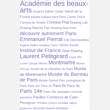
Académie des beaux-
arts
Astrid de la
Adrien Goetz
Acagl14
Forest
balade ludique dans Paris
Carine Tissot
Christine Phal
Drawing Lab
Carreau du Temple
Drawing Now Art Fair
Drawing Now Paris
découvrir autrement Paris
Emmanuel Pierrat
Erik Desmazières
Gérard Jouhet
Eugène Delâtre
fondation Taylor
Institut de France
Jean Gaumy
Laurent Petitgirard
Louis XIV
Montmartre
Lucien Clergue
Michou
Musée
Musée
musée de la Libération de Paris
d'Orsay
Musée du Barreau
de Montmartre
de Paris
Musée Guimet
Parc zoologique de
Paris 6e
Paris 9e
Paris
Paris 1er
Paris 3e
Paris 14e
Paris 18e
passages couverts
Pavillon Comtesse de Caen
parisiens
Perpignan
Première Guerre mondiale
rallyes
Seconde Guerre mondiale
pédestres