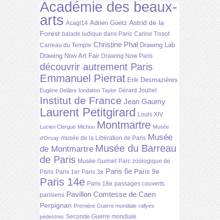
Académie des beaux-
arts
Astrid de la
Adrien Goetz
Acagl14
Forest
balade ludique dans Paris
Carine Tissot
Christine Phal
Drawing Lab
Carreau du Temple
Drawing Now Art Fair
Drawing Now Paris
découvrir autrement Paris
Emmanuel Pierrat
Erik Desmazières
Gérard Jouhet
Eugène Delâtre
fondation Taylor
Institut de France
Jean Gaumy
Laurent Petitgirard
Louis XIV
Montmartre
Lucien Clergue
Michou
Musée
Musée
musée de la Libération de Paris
d'Orsay
Musée du Barreau
de Montmartre
de Paris
Musée Guimet
Parc zoologique de
Paris 6e
Paris 9e
Paris
Paris 1er
Paris 3e
Paris 14e
Paris 18e
passages couverts
Pavillon Comtesse de Caen
parisiens
Perpignan
Première Guerre mondiale
rallyes
Seconde Guerre mondiale
pédestres