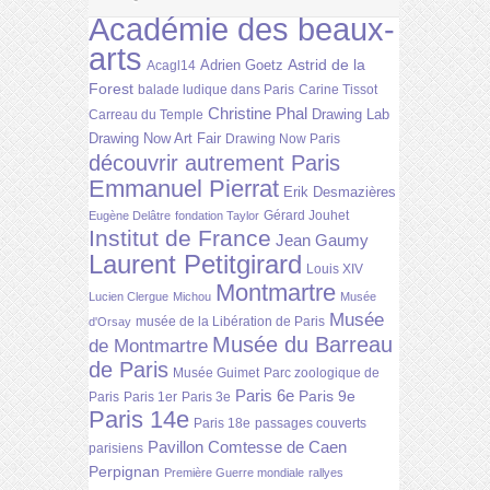
Académie des beaux-
arts
Astrid de la
Adrien Goetz
Acagl14
Forest
balade ludique dans Paris
Carine Tissot
Christine Phal
Drawing Lab
Carreau du Temple
Drawing Now Art Fair
Drawing Now Paris
découvrir autrement Paris
Emmanuel Pierrat
Erik Desmazières
Gérard Jouhet
Eugène Delâtre
fondation Taylor
Institut de France
Jean Gaumy
Laurent Petitgirard
Louis XIV
Montmartre
Lucien Clergue
Michou
Musée
Musée
musée de la Libération de Paris
d'Orsay
Musée du Barreau
de Montmartre
de Paris
Musée Guimet
Parc zoologique de
Paris 6e
Paris 9e
Paris
Paris 1er
Paris 3e
Paris 14e
Paris 18e
passages couverts
Pavillon Comtesse de Caen
parisiens
Perpignan
Première Guerre mondiale
rallyes