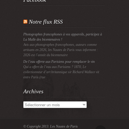
Notre flux RSS
Photographes francophones à vos appareils, participez à
La Malle des bicentenaires !
Avis aux photographes francophones, auteurs comme
artisans en 2026, les Nautes de Paris vous informent :
2026 est l’année du bicentenaire
De l’eau offerte aux Parisiens pour remplacer le vin
Qui a offert de l’eau aux Parisiens ? 1870, Le
collectionneur d’art britannique sir Richard Wallace vit
entre Paris (rue
Archives
Archives
© Copyright 2013.
Les Nautes de Paris