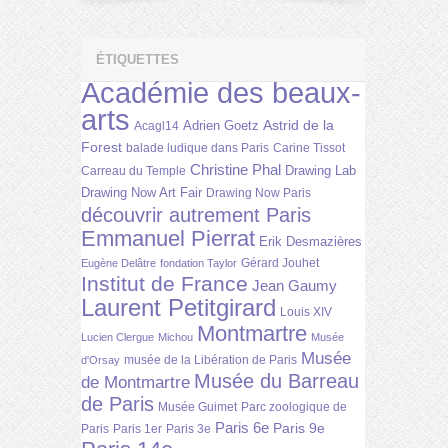
ÉTIQUETTES
Académie des beaux-
arts
Astrid de la
Adrien Goetz
Acagl14
Forest
balade ludique dans Paris
Carine Tissot
Christine Phal
Drawing Lab
Carreau du Temple
Drawing Now Art Fair
Drawing Now Paris
découvrir autrement Paris
Emmanuel Pierrat
Erik Desmazières
Gérard Jouhet
Eugène Delâtre
fondation Taylor
Institut de France
Jean Gaumy
Laurent Petitgirard
Louis XIV
Montmartre
Lucien Clergue
Michou
Musée
Musée
musée de la Libération de Paris
d'Orsay
Musée du Barreau
de Montmartre
de Paris
Musée Guimet
Parc zoologique de
Paris 6e
Paris 9e
Paris
Paris 1er
Paris 3e