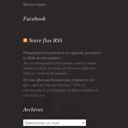
Mentions légales
Facebook
Notre flux RSS
Photographes francophones à vos appareils, participez à
La Malle des bicentenaires !
Avis aux photographes francophones, auteurs comme
artisans en 2026, les Nautes de Paris vous informent :
2026 est l’année du bicentenaire
De l’eau offerte aux Parisiens pour remplacer le vin
Qui a offert de l’eau aux Parisiens ? 1870, Le
collectionneur d’art britannique sir Richard Wallace vit
entre Paris (rue
Archives
Archives