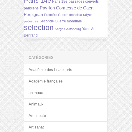
Paris 14e
Paris 18e
passages couverts
Pavillon Comtesse de Caen
parisiens
Perpignan
Première Guerre mondiale
rallyes
Seconde Guerre mondiale
pédestres
selection
Yann Arthus-
Serge Gainsbourg
Bertrand
CATÉGORIES
Académie des beaux-arts
Académie française
animaux
Animaux
Architecte
Artisanat