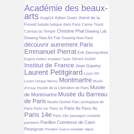
Académie des beaux-
arts
Astrid de la
Adrien Goetz
Acagl14
Forest
balade ludique dans Paris
Carine Tissot
Christine Phal
Drawing Lab
Carreau du Temple
Drawing Now Art Fair
Drawing Now Paris
découvrir autrement Paris
Emmanuel Pierrat
Erik Desmazières
Gérard Jouhet
Eugène Delâtre
fondation Taylor
Institut de France
Jean Gaumy
Laurent Petitgirard
Louis XIV
Montmartre
Lucien Clergue
Michou
Musée
Musée
musée de la Libération de Paris
d'Orsay
Musée du Barreau
de Montmartre
de Paris
Musée Guimet
Parc zoologique de
Paris 6e
Paris 9e
Paris
Paris 1er
Paris 3e
Paris 14e
Paris 18e
passages couverts
Pavillon Comtesse de Caen
parisiens
Perpignan
Première Guerre mondiale
rallyes