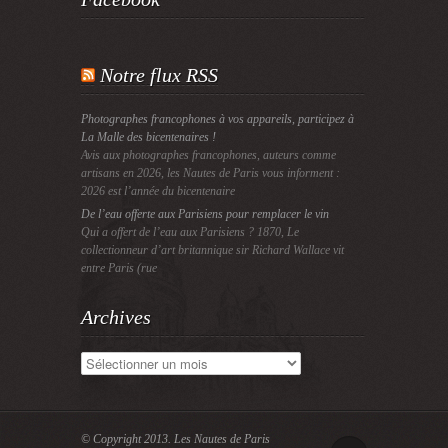
Notre flux RSS
Photographes francophones à vos appareils, participez à
La Malle des bicentenaires !
Avis aux photographes francophones, auteurs comme
artisans en 2026, les Nautes de Paris vous informent :
2026 est l’année du bicentenaire
De l’eau offerte aux Parisiens pour remplacer le vin
Qui a offert de l’eau aux Parisiens ? 1870, Le
collectionneur d’art britannique sir Richard Wallace vit
entre Paris (rue
Archives
Archives
© Copyright 2013.
Les Nautes de Paris