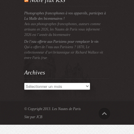
Notre flux RSS
Photographes francophones à vos appareils, participez à
La Malle des bicentenaires !
Avis aux photographes francophones, auteurs comme
artisans en 2026, les Nautes de Paris vous informent :
2026 est l’année du bicentenaire
De l’eau offerte aux Parisiens pour remplacer le vin
Qui a offert de l’eau aux Parisiens ? 1870, Le
collectionneur d’art britannique sir Richard Wallace vit
entre Paris (rue
Archives
Archives
© Copyright 2013.
Les Nautes de Paris
Site par JCB