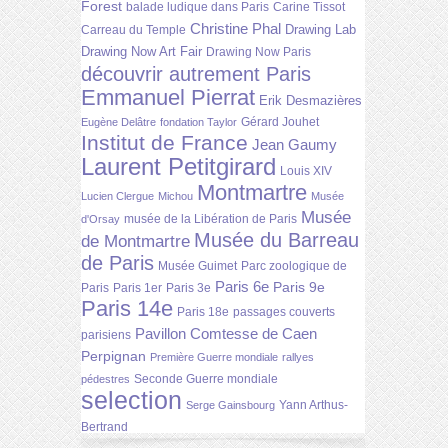
Forest
balade ludique dans Paris
Carine Tissot
Christine Phal
Drawing Lab
Carreau du Temple
Drawing Now Art Fair
Drawing Now Paris
découvrir autrement Paris
Emmanuel Pierrat
Erik Desmazières
Gérard Jouhet
Eugène Delâtre
fondation Taylor
Institut de France
Jean Gaumy
Laurent Petitgirard
Louis XIV
Montmartre
Lucien Clergue
Michou
Musée
Musée
musée de la Libération de Paris
d'Orsay
Musée du Barreau
de Montmartre
de Paris
Musée Guimet
Parc zoologique de
Paris 6e
Paris 9e
Paris
Paris 1er
Paris 3e
Paris 14e
Paris 18e
passages couverts
Pavillon Comtesse de Caen
parisiens
Perpignan
Première Guerre mondiale
rallyes
Seconde Guerre mondiale
pédestres
selection
Yann Arthus-
Serge Gainsbourg
Bertrand