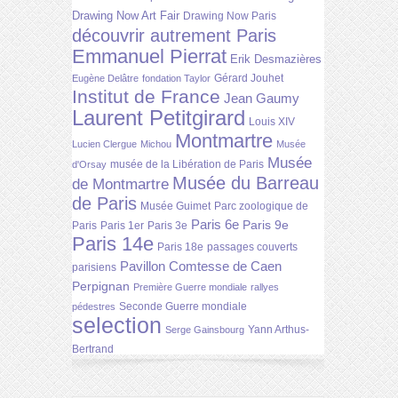
Drawing Now Art Fair
Drawing Now Paris
découvrir autrement Paris
Emmanuel Pierrat
Erik Desmazières
Gérard Jouhet
Eugène Delâtre
fondation Taylor
Institut de France
Jean Gaumy
Laurent Petitgirard
Louis XIV
Montmartre
Lucien Clergue
Michou
Musée
Musée
musée de la Libération de Paris
d'Orsay
Musée du Barreau
de Montmartre
de Paris
Musée Guimet
Parc zoologique de
Paris 6e
Paris 9e
Paris
Paris 1er
Paris 3e
Paris 14e
Paris 18e
passages couverts
Pavillon Comtesse de Caen
parisiens
Perpignan
Première Guerre mondiale
rallyes
Seconde Guerre mondiale
pédestres
selection
Yann Arthus-
Serge Gainsbourg
Bertrand