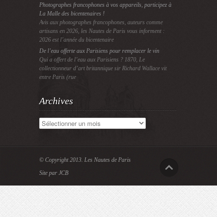
Photographes francophones à vos appareils, participez à
La Malle des bicentenaires !
Avis aux photographes francophones, auteurs comme
artisans en 2026, les Nautes de Paris vous informent :
2026 est l’année du bicentenaire
De l’eau offerte aux Parisiens pour remplacer le vin
Qui a offert de l’eau aux Parisiens ? 1870, Le
collectionneur d’art britannique sir Richard Wallace vit
entre Paris (rue
Archives
Archives
© Copyright 2013.
Les Nautes de Paris
Site par JCB