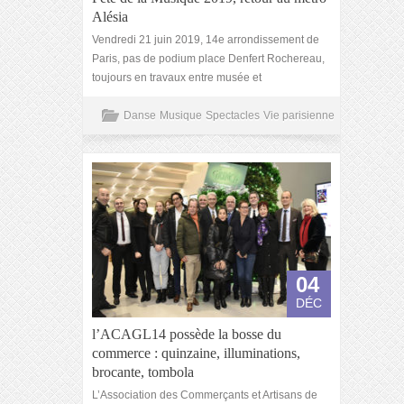
Alésia
Vendredi 21 juin 2019, 14e arrondissement de
Paris, pas de podium place Denfert Rochereau,
toujours en travaux entre musée et
Danse
Musique
Spectacles
Vie parisienne
04
DÉC
l’ACAGL14 possède la bosse du
commerce : quinzaine, illuminations,
brocante, tombola
L’Association des Commerçants et Artisans de