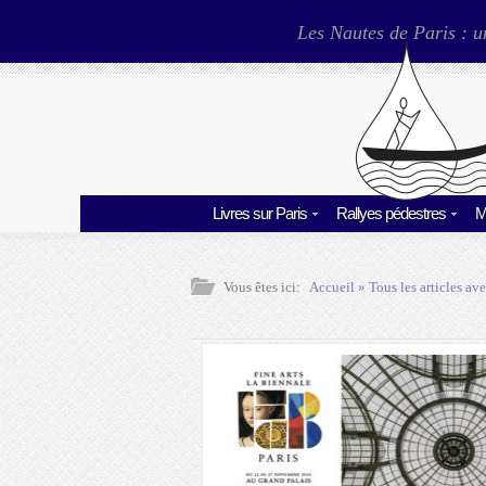
Les Nautes de Paris : u
Livres sur Paris
Rallyes pédestres
M
Vous êtes ici:
Accueil
» Tous les articles ave