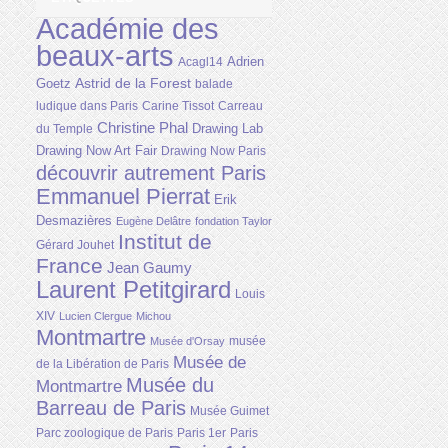
Académie des
beaux-arts
Adrien
Acagl14
Astrid de la Forest
Goetz
balade
ludique dans Paris
Carine Tissot
Carreau
Christine Phal
Drawing Lab
du Temple
Drawing Now Art Fair
Drawing Now Paris
découvrir autrement Paris
Emmanuel Pierrat
Erik
Desmazières
Eugène Delâtre
fondation Taylor
Institut de
Gérard Jouhet
France
Jean Gaumy
Laurent Petitgirard
Louis
XIV
Lucien Clergue
Michou
Montmartre
musée
Musée d'Orsay
Musée de
de la Libération de Paris
Musée du
Montmartre
Barreau de Paris
Musée Guimet
Parc zoologique de Paris
Paris 1er
Paris