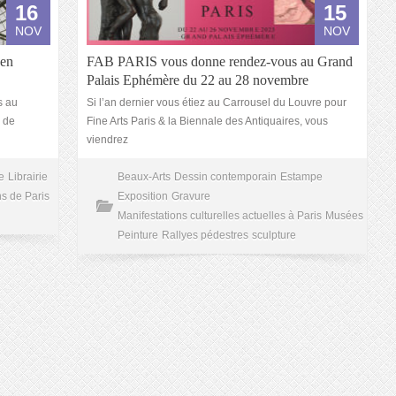
16
15
NOV
NOV
 en
FAB PARIS vous donne rendez-vous au Grand
Palais Ephémère du 22 au 28 novembre
s au
Si l’an dernier vous étiez au Carrousel du Louvre pour
u de
Fine Arts Paris & la Biennale des Antiquaires, vous
viendrez
e
Librairie
Beaux-Arts
Dessin contemporain
Estampe
ns de Paris
Exposition
Gravure
Manifestations culturelles actuelles à Paris
Musées
Peinture
Rallyes pédestres
sculpture