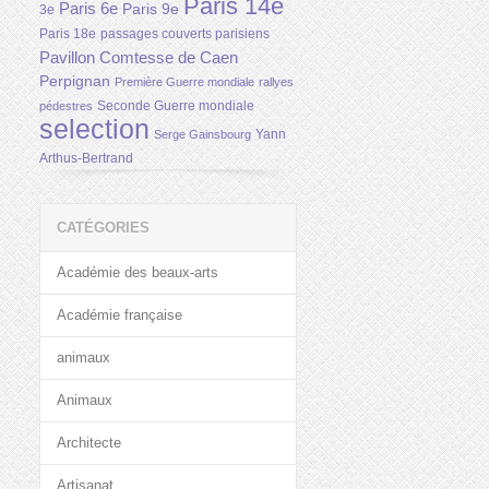
Paris 14e
Paris 6e
Paris 9e
3e
Paris 18e
passages couverts parisiens
Pavillon Comtesse de Caen
Perpignan
Première Guerre mondiale
rallyes
Seconde Guerre mondiale
pédestres
selection
Yann
Serge Gainsbourg
Arthus-Bertrand
CATÉGORIES
Académie des beaux-arts
Académie française
animaux
Animaux
Architecte
Artisanat