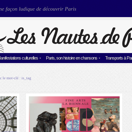
ne façon ludique de découvrir Paris
anifestations culturelles
Paris, son histoire en chansons
Transports à Par
c le mot-clé :
is_tag