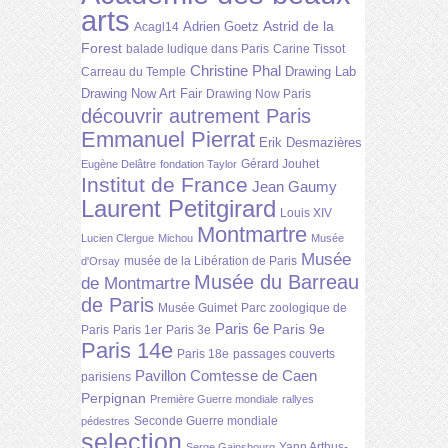
arts
Astrid de la
Adrien Goetz
Acagl14
Forest
balade ludique dans Paris
Carine Tissot
Christine Phal
Drawing Lab
Carreau du Temple
Drawing Now Art Fair
Drawing Now Paris
découvrir autrement Paris
Emmanuel Pierrat
Erik Desmazières
Gérard Jouhet
Eugène Delâtre
fondation Taylor
Institut de France
Jean Gaumy
Laurent Petitgirard
Louis XIV
Montmartre
Lucien Clergue
Michou
Musée
Musée
musée de la Libération de Paris
d'Orsay
Musée du Barreau
de Montmartre
de Paris
Musée Guimet
Parc zoologique de
Paris 6e
Paris 9e
Paris
Paris 1er
Paris 3e
Paris 14e
Paris 18e
passages couverts
Pavillon Comtesse de Caen
parisiens
Perpignan
Première Guerre mondiale
rallyes
Seconde Guerre mondiale
pédestres
selection
Yann Arthus-
Serge Gainsbourg