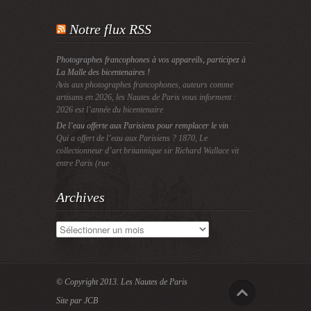
Notre flux RSS
Photographes francophones à vos appareils, participez à
La Malle des bicentenaires !
Avis aux photographes francophones, auteurs comme
artisans en 2026, les Nautes de Paris vous informent :
2026 est l’année du bicentenaire
De l’eau offerte aux Parisiens pour remplacer le vin
Qui a offert de l’eau aux Parisiens ? 1870, Le
collectionneur d’art britannique sir Richard Wallace vit
entre Paris (rue
Archives
Archives
© Copyright 2013.
Les Nautes de Paris
Site par JCB