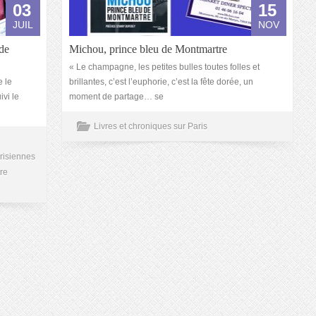
03
15
JUIL
NOV
de
Michou, prince bleu de Montmartre
« Le champagne, les petites bulles toutes folles et
e le
brillantes, c’est l’euphorie, c’est la fête dorée, un
ivi le
moment de partage… se
Livres et chroniques sur Paris
risiennes
re