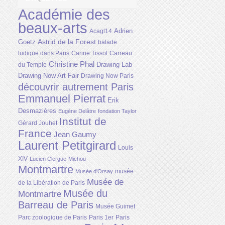
Académie des
beaux-arts
Adrien
Acagl14
Astrid de la Forest
Goetz
balade
ludique dans Paris
Carine Tissot
Carreau
Christine Phal
Drawing Lab
du Temple
Drawing Now Art Fair
Drawing Now Paris
découvrir autrement Paris
Emmanuel Pierrat
Erik
Desmazières
Eugène Delâtre
fondation Taylor
Institut de
Gérard Jouhet
France
Jean Gaumy
Laurent Petitgirard
Louis
XIV
Lucien Clergue
Michou
Montmartre
musée
Musée d'Orsay
Musée de
de la Libération de Paris
Musée du
Montmartre
Barreau de Paris
Musée Guimet
Parc zoologique de Paris
Paris 1er
Paris