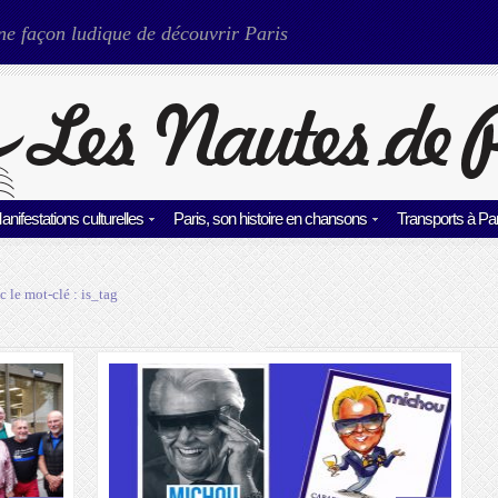
ne façon ludique de découvrir Paris
anifestations culturelles
Paris, son histoire en chansons
Transports à Par
c le mot-clé :
is_tag