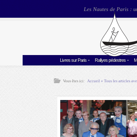
Les Nautes de Paris : u
Livres sur Paris
Rallyes pédestres
M
Vous êtes ici:
Accueil
» Tous les articles ave