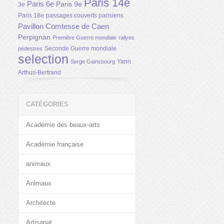
Paris 14e
Paris 6e
Paris 9e
3e
Paris 18e
passages couverts parisiens
Pavillon Comtesse de Caen
Perpignan
Première Guerre mondiale
rallyes
Seconde Guerre mondiale
pédestres
selection
Yann
Serge Gainsbourg
Arthus-Bertrand
CATÉGORIES
Académie des beaux-arts
Académie française
animaux
Animaux
Architecte
Artisanat