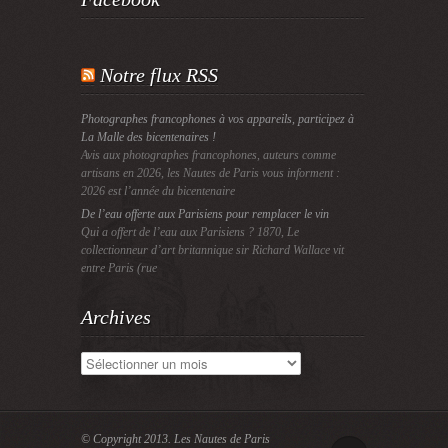
Notre flux RSS
Photographes francophones à vos appareils, participez à
La Malle des bicentenaires !
Avis aux photographes francophones, auteurs comme
artisans en 2026, les Nautes de Paris vous informent :
2026 est l’année du bicentenaire
De l’eau offerte aux Parisiens pour remplacer le vin
Qui a offert de l’eau aux Parisiens ? 1870, Le
collectionneur d’art britannique sir Richard Wallace vit
entre Paris (rue
Archives
Archives
© Copyright 2013.
Les Nautes de Paris