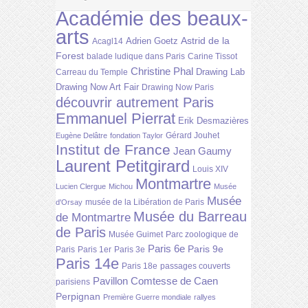
Académie des beaux-
arts
Astrid de la
Adrien Goetz
Acagl14
Forest
balade ludique dans Paris
Carine Tissot
Christine Phal
Drawing Lab
Carreau du Temple
Drawing Now Art Fair
Drawing Now Paris
découvrir autrement Paris
Emmanuel Pierrat
Erik Desmazières
Gérard Jouhet
Eugène Delâtre
fondation Taylor
Institut de France
Jean Gaumy
Laurent Petitgirard
Louis XIV
Montmartre
Lucien Clergue
Michou
Musée
Musée
musée de la Libération de Paris
d'Orsay
Musée du Barreau
de Montmartre
de Paris
Musée Guimet
Parc zoologique de
Paris 6e
Paris 9e
Paris
Paris 1er
Paris 3e
Paris 14e
Paris 18e
passages couverts
Pavillon Comtesse de Caen
parisiens
Perpignan
Première Guerre mondiale
rallyes