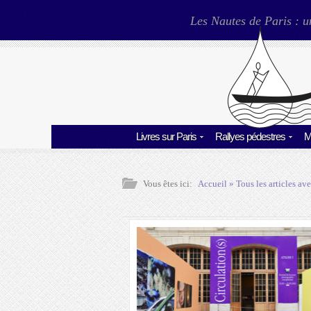
Les Nautes de Paris : u
Livres sur Paris
Rallyes pédestres
M
Vous êtes ici:
Accueil
» Tous les articles ave