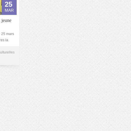
25
MAR
a jeune
u 25 mars
res la
ulturelles