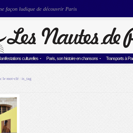
ne façon ludique de découvrir Paris
anifestations culturelles
Paris, son histoire en chansons
Transports à Par
c le mot-clé :
is_tag