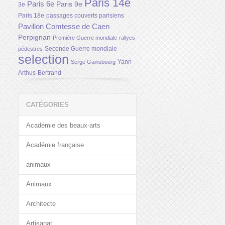
Paris 14e
Paris 6e
Paris 9e
3e
Paris 18e
passages couverts parisiens
Pavillon Comtesse de Caen
Perpignan
Première Guerre mondiale
rallyes
Seconde Guerre mondiale
pédestres
selection
Yann
Serge Gainsbourg
Arthus-Bertrand
CATÉGORIES
Académie des beaux-arts
Académie française
animaux
Animaux
Architecte
Artisanat