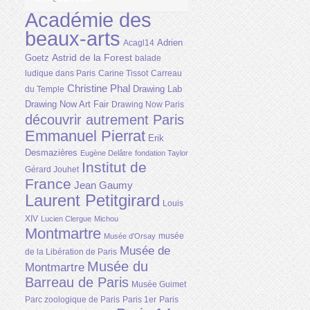
Académie des
beaux-arts
Adrien
Acagl14
Astrid de la Forest
Goetz
balade
ludique dans Paris
Carine Tissot
Carreau
Christine Phal
Drawing Lab
du Temple
Drawing Now Art Fair
Drawing Now Paris
découvrir autrement Paris
Emmanuel Pierrat
Erik
Desmazières
Eugène Delâtre
fondation Taylor
Institut de
Gérard Jouhet
France
Jean Gaumy
Laurent Petitgirard
Louis
XIV
Lucien Clergue
Michou
Montmartre
musée
Musée d'Orsay
Musée de
de la Libération de Paris
Musée du
Montmartre
Barreau de Paris
Musée Guimet
Parc zoologique de Paris
Paris 1er
Paris