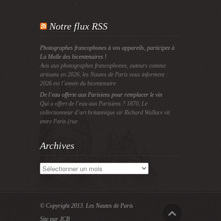
Notre flux RSS
Photographes francophones à vos appareils, participez à
La Malle des bicentenaires !
Avis aux photographes francophones, auteurs comme
artisans en 2026, les Nautes de Paris vous informent :
2026 est l’année du bicentenaire
De l’eau offerte aux Parisiens pour remplacer le vin
Qui a offert de l’eau aux Parisiens ? 1870, Le
collectionneur d’art britannique sir Richard Wallace vit
entre Paris (rue
Archives
Archives
© Copyright 2013.
Les Nautes de Paris
Site par JCB