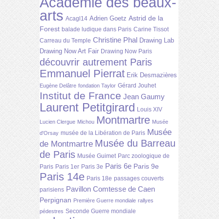
Académie des beaux-
arts
Astrid de la
Adrien Goetz
Acagl14
Forest
balade ludique dans Paris
Carine Tissot
Christine Phal
Drawing Lab
Carreau du Temple
Drawing Now Art Fair
Drawing Now Paris
découvrir autrement Paris
Emmanuel Pierrat
Erik Desmazières
Gérard Jouhet
Eugène Delâtre
fondation Taylor
Institut de France
Jean Gaumy
Laurent Petitgirard
Louis XIV
Montmartre
Lucien Clergue
Michou
Musée
Musée
musée de la Libération de Paris
d'Orsay
Musée du Barreau
de Montmartre
de Paris
Musée Guimet
Parc zoologique de
Paris 6e
Paris 9e
Paris
Paris 1er
Paris 3e
Paris 14e
Paris 18e
passages couverts
Pavillon Comtesse de Caen
parisiens
Perpignan
Première Guerre mondiale
rallyes
Seconde Guerre mondiale
pédestres