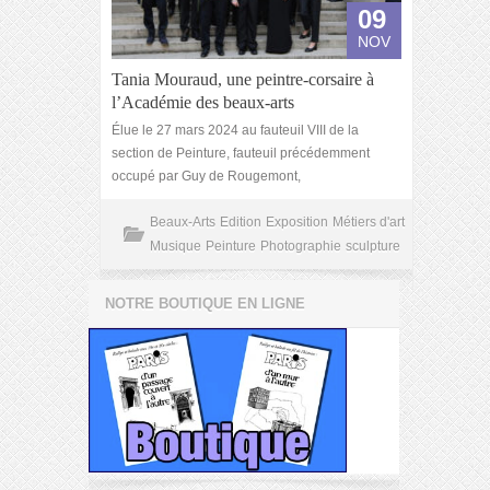
09
NOV
Tania Mouraud, une peintre-corsaire à
l’Académie des beaux-arts
Élue le 27 mars 2024 au fauteuil VIII de la
section de Peinture, fauteuil précédemment
occupé par Guy de Rougemont,
Beaux-Arts
Edition
Exposition
Métiers d'art
Musique
Peinture
Photographie
sculpture
NOTRE BOUTIQUE EN LIGNE