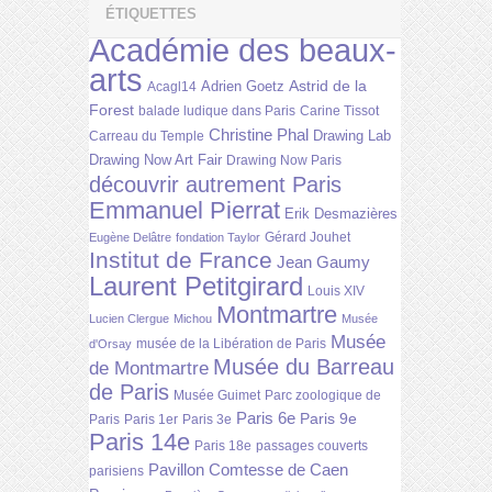
ÉTIQUETTES
Académie des beaux-
arts
Astrid de la
Adrien Goetz
Acagl14
Forest
balade ludique dans Paris
Carine Tissot
Christine Phal
Drawing Lab
Carreau du Temple
Drawing Now Art Fair
Drawing Now Paris
découvrir autrement Paris
Emmanuel Pierrat
Erik Desmazières
Gérard Jouhet
Eugène Delâtre
fondation Taylor
Institut de France
Jean Gaumy
Laurent Petitgirard
Louis XIV
Montmartre
Lucien Clergue
Michou
Musée
Musée
musée de la Libération de Paris
d'Orsay
Musée du Barreau
de Montmartre
de Paris
Musée Guimet
Parc zoologique de
Paris 6e
Paris 9e
Paris
Paris 1er
Paris 3e
Paris 14e
Paris 18e
passages couverts
Pavillon Comtesse de Caen
parisiens