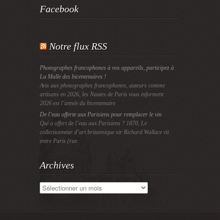
Facebook
Notre flux RSS
Photographes francophones à vos appareils, participez à
La Malle des bicentenaires !
Avis aux photographes francophones, auteurs comme
artisans en 2026, les Nautes de Paris vous informent :
2026 est l’année du bicentenaire
De l’eau offerte aux Parisiens pour remplacer le vin
Qui a offert de l’eau aux Parisiens ? 1870, Le
collectionneur d’art britannique sir Richard Wallace vit
entre Paris (rue
Archives
Archives