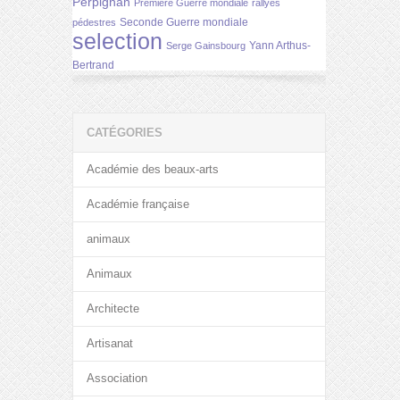
Perpignan
Première Guerre mondiale
rallyes
Seconde Guerre mondiale
pédestres
selection
Yann Arthus-
Serge Gainsbourg
Bertrand
CATÉGORIES
Académie des beaux-arts
Académie française
animaux
Animaux
Architecte
Artisanat
Association