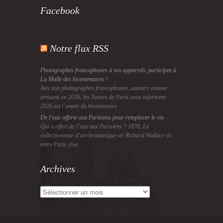
Facebook
Notre flux RSS
Photographes francophones à vos appareils, participez à
La Malle des bicentenaires !
Avis aux photographes francophones, auteurs comme
artisans en 2026, les Nautes de Paris vous informent :
2026 est l’année du bicentenaire
De l’eau offerte aux Parisiens pour remplacer le vin
Qui a offert de l’eau aux Parisiens ? 1870, Le
collectionneur d’art britannique sir Richard Wallace vit
entre Paris (rue
Archives
Archives