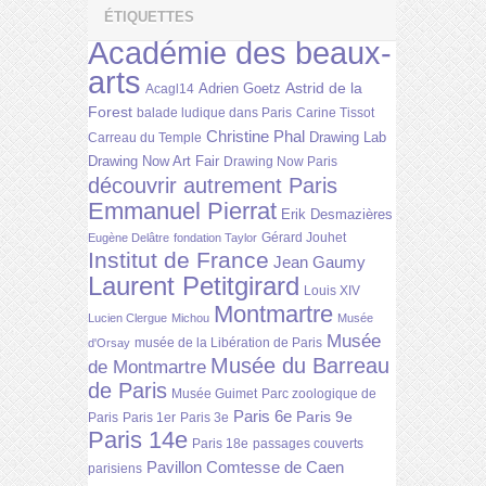
ÉTIQUETTES
Académie des beaux-
arts
Astrid de la
Adrien Goetz
Acagl14
Forest
balade ludique dans Paris
Carine Tissot
Christine Phal
Drawing Lab
Carreau du Temple
Drawing Now Art Fair
Drawing Now Paris
découvrir autrement Paris
Emmanuel Pierrat
Erik Desmazières
Gérard Jouhet
Eugène Delâtre
fondation Taylor
Institut de France
Jean Gaumy
Laurent Petitgirard
Louis XIV
Montmartre
Lucien Clergue
Michou
Musée
Musée
musée de la Libération de Paris
d'Orsay
Musée du Barreau
de Montmartre
de Paris
Musée Guimet
Parc zoologique de
Paris 6e
Paris 9e
Paris
Paris 1er
Paris 3e
Paris 14e
Paris 18e
passages couverts
Pavillon Comtesse de Caen
parisiens