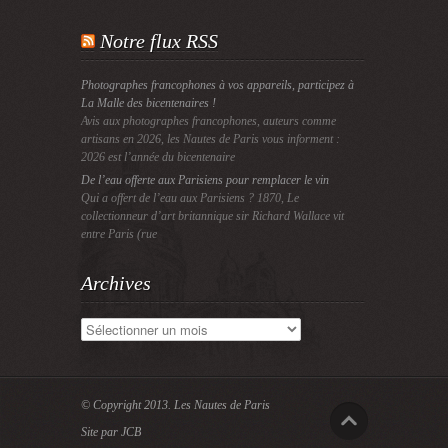
Notre flux RSS
Photographes francophones à vos appareils, participez à
La Malle des bicentenaires !
Avis aux photographes francophones, auteurs comme
artisans en 2026, les Nautes de Paris vous informent :
2026 est l’année du bicentenaire
De l’eau offerte aux Parisiens pour remplacer le vin
Qui a offert de l’eau aux Parisiens ? 1870, Le
collectionneur d’art britannique sir Richard Wallace vit
entre Paris (rue
Archives
Archives
© Copyright 2013.
Les Nautes de Paris
Site par JCB