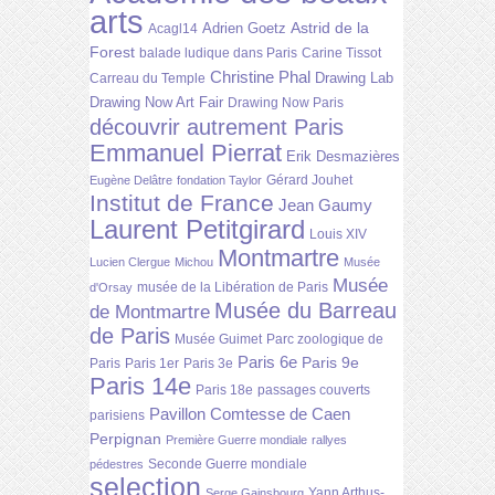
arts
Astrid de la
Adrien Goetz
Acagl14
Forest
balade ludique dans Paris
Carine Tissot
Christine Phal
Drawing Lab
Carreau du Temple
Drawing Now Art Fair
Drawing Now Paris
découvrir autrement Paris
Emmanuel Pierrat
Erik Desmazières
Gérard Jouhet
Eugène Delâtre
fondation Taylor
Institut de France
Jean Gaumy
Laurent Petitgirard
Louis XIV
Montmartre
Lucien Clergue
Michou
Musée
Musée
musée de la Libération de Paris
d'Orsay
Musée du Barreau
de Montmartre
de Paris
Musée Guimet
Parc zoologique de
Paris 6e
Paris 9e
Paris
Paris 1er
Paris 3e
Paris 14e
Paris 18e
passages couverts
Pavillon Comtesse de Caen
parisiens
Perpignan
Première Guerre mondiale
rallyes
Seconde Guerre mondiale
pédestres
selection
Yann Arthus-
Serge Gainsbourg