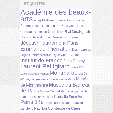
ÉTIQUETTES
Académie des beaux-
arts
Astrid de la
Adrien Goetz
Acagl14
Forest
balade ludique dans Paris
Carine Tissot
Christine Phal
Drawing Lab
Carreau du Temple
Drawing Now Art Fair
Drawing Now Paris
découvrir autrement Paris
Emmanuel Pierrat
Erik Desmazières
Gérard Jouhet
Eugène Delâtre
fondation Taylor
Institut de France
Jean Gaumy
Laurent Petitgirard
Louis XIV
Montmartre
Lucien Clergue
Michou
Musée
Musée
musée de la Libération de Paris
d'Orsay
Musée du Barreau
de Montmartre
de Paris
Musée Guimet
Parc zoologique de
Paris 6e
Paris 9e
Paris
Paris 1er
Paris 3e
Paris 14e
Paris 18e
passages couverts
Pavillon Comtesse de Caen
parisiens