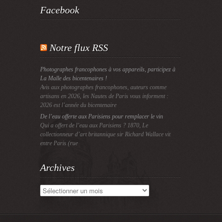
Facebook
Notre flux RSS
Photographes francophones à vos appareils, participez à
La Malle des bicentenaires !
Avis aux photographes francophones, auteurs comme
artisans en 2026, les Nautes de Paris vous informent :
2026 est l’année du bicentenaire
De l’eau offerte aux Parisiens pour remplacer le vin
Qui a offert de l’eau aux Parisiens ? 1870, Le
collectionneur d’art britannique sir Richard Wallace vit
entre Paris (rue
Archives
Archives