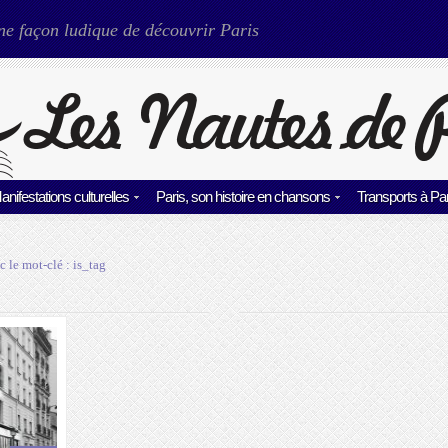
ne façon ludique de découvrir Paris
anifestations culturelles
Paris, son histoire en chansons
Transports à Par
c le mot-clé :
is_tag