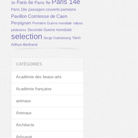
Paris 14e
Paris 6e
Paris 9e
3e
Paris 18e
passages couverts parisiens
Pavillon Comtesse de Caen
Perpignan
Première Guerre mondiale
rallyes
Seconde Guerre mondiale
pédestres
selection
Yann
Serge Gainsbourg
Arthus-Bertrand
CATÉGORIES
Académie des beaux-arts
Académie française
animaux
Animaux
Architecte
Artisanat