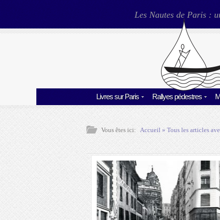
Les Nautes de Paris : u
Livres sur Paris
Rallyes pédestres
M
Vous êtes ici:
Accueil
» Tous les articles ave