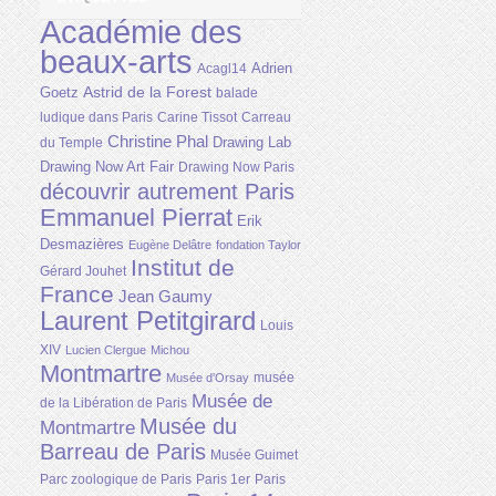
Académie des
beaux-arts
Adrien
Acagl14
Astrid de la Forest
Goetz
balade
ludique dans Paris
Carine Tissot
Carreau
Christine Phal
Drawing Lab
du Temple
Drawing Now Art Fair
Drawing Now Paris
découvrir autrement Paris
Emmanuel Pierrat
Erik
Desmazières
Eugène Delâtre
fondation Taylor
Institut de
Gérard Jouhet
France
Jean Gaumy
Laurent Petitgirard
Louis
XIV
Lucien Clergue
Michou
Montmartre
musée
Musée d'Orsay
Musée de
de la Libération de Paris
Musée du
Montmartre
Barreau de Paris
Musée Guimet
Parc zoologique de Paris
Paris 1er
Paris