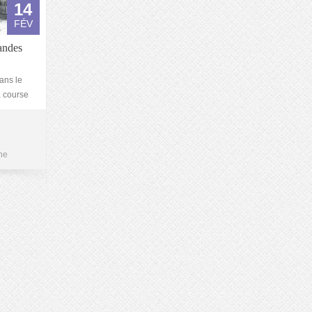
14
FÉV
andes
ans le
a course
ne