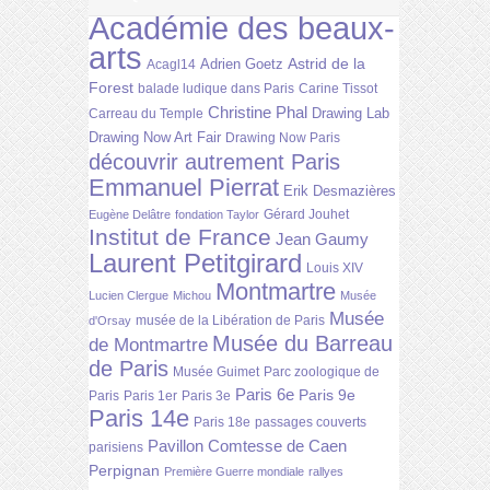
Académie des beaux-
arts
Astrid de la
Adrien Goetz
Acagl14
Forest
balade ludique dans Paris
Carine Tissot
Christine Phal
Drawing Lab
Carreau du Temple
Drawing Now Art Fair
Drawing Now Paris
découvrir autrement Paris
Emmanuel Pierrat
Erik Desmazières
Gérard Jouhet
Eugène Delâtre
fondation Taylor
Institut de France
Jean Gaumy
Laurent Petitgirard
Louis XIV
Montmartre
Lucien Clergue
Michou
Musée
Musée
musée de la Libération de Paris
d'Orsay
Musée du Barreau
de Montmartre
de Paris
Musée Guimet
Parc zoologique de
Paris 6e
Paris 9e
Paris
Paris 1er
Paris 3e
Paris 14e
Paris 18e
passages couverts
Pavillon Comtesse de Caen
parisiens
Perpignan
Première Guerre mondiale
rallyes