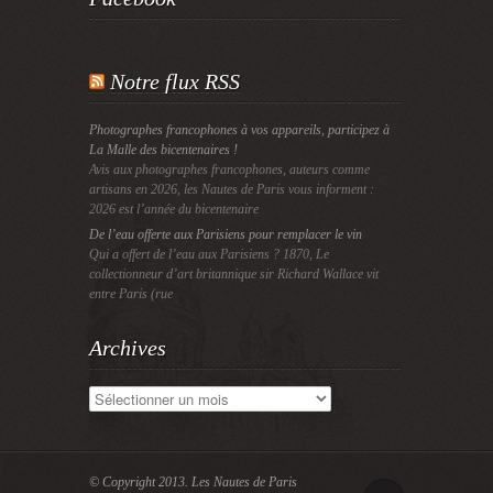
Notre flux RSS
Photographes francophones à vos appareils, participez à
La Malle des bicentenaires !
Avis aux photographes francophones, auteurs comme
artisans en 2026, les Nautes de Paris vous informent :
2026 est l’année du bicentenaire
De l’eau offerte aux Parisiens pour remplacer le vin
Qui a offert de l’eau aux Parisiens ? 1870, Le
collectionneur d’art britannique sir Richard Wallace vit
entre Paris (rue
Archives
Archives
© Copyright 2013.
Les Nautes de Paris