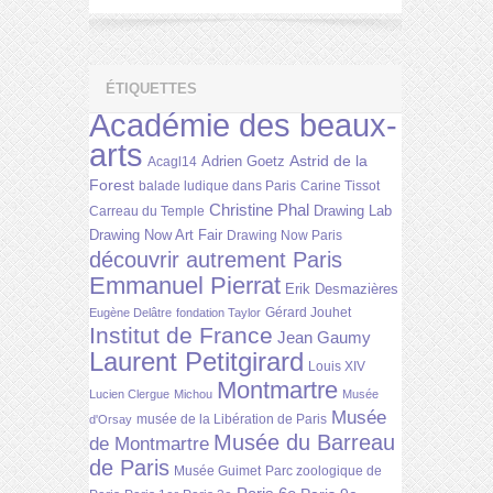
ÉTIQUETTES
Académie des beaux-
arts
Astrid de la
Adrien Goetz
Acagl14
Forest
balade ludique dans Paris
Carine Tissot
Christine Phal
Drawing Lab
Carreau du Temple
Drawing Now Art Fair
Drawing Now Paris
découvrir autrement Paris
Emmanuel Pierrat
Erik Desmazières
Gérard Jouhet
Eugène Delâtre
fondation Taylor
Institut de France
Jean Gaumy
Laurent Petitgirard
Louis XIV
Montmartre
Lucien Clergue
Michou
Musée
Musée
musée de la Libération de Paris
d'Orsay
Musée du Barreau
de Montmartre
de Paris
Musée Guimet
Parc zoologique de