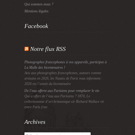
Qui sommes-nous ?
Mentions légales
Facebook
Notre flux RSS
Photographes francophones à vos appareils, participez à
La Malle des bicentenaires !
Avis aux photographes francophones, auteurs comme
artisans en 2026, les Nautes de Paris vous informent :
2026 est l’année du bicentenaire
De l’eau offerte aux Parisiens pour remplacer le vin
Qui a offert de l’eau aux Parisiens ? 1870, Le
collectionneur d’art britannique sir Richard Wallace vit
entre Paris (rue
Archives