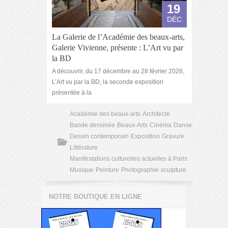
19
DÉC
La Galerie de l’Académie des beaux-arts,
Galerie Vivienne, présente : L’Art vu par
la BD
A découvrir, du 17 décembre au 28 février 2026,
L’Art vu par la BD, la seconde exposition
présentée à la
Académie des beaux-arts
Architecte
Bande dessinée
Beaux-Arts
Cinéma
Danse
Dessin contemporain
Exposition
Gravure
Littérature
Manifestations culturelles actuelles à Paris
Musique
Peinture
Photographie
sculpture
NOTRE BOUTIQUE EN LIGNE