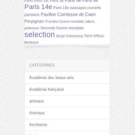
Paris 6e
Paris 9e
Paris
Paris 1er
Paris 3e
Paris 14e
Paris 18e
passages couverts
Pavillon Comtesse de Caen
parisiens
Perpignan
Première Guerre mondiale
rallyes
Seconde Guerre mondiale
pédestres
selection
Yann Arthus-
Serge Gainsbourg
Bertrand
CATÉGORIES
Académie des beaux-arts
Académie française
animaux
Animaux
Architecte