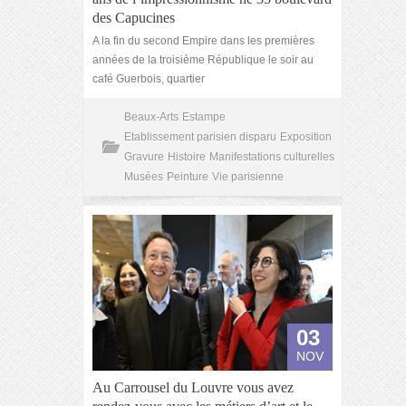
des Capucines
A la fin du second Empire dans les premières
années de la troisième République le soir au
café Guerbois, quartier
Beaux-Arts
Estampe
Etablissement parisien disparu
Exposition
Gravure
Histoire
Manifestations culturelles
Musées
Peinture
Vie parisienne
03
NOV
Au Carrousel du Louvre vous avez