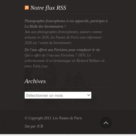
Notre flux RSS
Photographes francophones à vos appareils, participez à
La Malle des bicentenaires !
Avis aux photographes francophones, auteurs comme
artisans en 2026, les Nautes de Paris vous informent :
2026 est l’année du bicentenaire
De l’eau offerte aux Parisiens pour remplacer le vin
Qui a offert de l’eau aux Parisiens ? 1870, Le
collectionneur d’art britannique sir Richard Wallace vit
entre Paris (rue
Archives
Archives
© Copyright 2013.
Les Nautes de Paris
Site par JCB