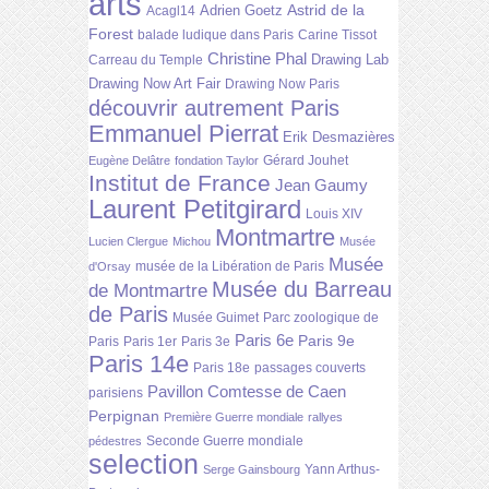
arts
Astrid de la
Adrien Goetz
Acagl14
Forest
balade ludique dans Paris
Carine Tissot
Christine Phal
Drawing Lab
Carreau du Temple
Drawing Now Art Fair
Drawing Now Paris
découvrir autrement Paris
Emmanuel Pierrat
Erik Desmazières
Gérard Jouhet
Eugène Delâtre
fondation Taylor
Institut de France
Jean Gaumy
Laurent Petitgirard
Louis XIV
Montmartre
Lucien Clergue
Michou
Musée
Musée
musée de la Libération de Paris
d'Orsay
Musée du Barreau
de Montmartre
de Paris
Musée Guimet
Parc zoologique de
Paris 6e
Paris 9e
Paris
Paris 1er
Paris 3e
Paris 14e
Paris 18e
passages couverts
Pavillon Comtesse de Caen
parisiens
Perpignan
Première Guerre mondiale
rallyes
Seconde Guerre mondiale
pédestres
selection
Yann Arthus-
Serge Gainsbourg