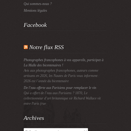
Qui sommes-nous ?
Mentions légales
Facebook
Notre flux RSS
Photographes francophones à vos appareils, participez à
La Malle des bicentenaires !
Avis aux photographes francophones, auteurs comme
artisans en 2026, les Nautes de Paris vous informent :
2026 est l’année du bicentenaire
De l’eau offerte aux Parisiens pour remplacer le vin
Qui a offert de l’eau aux Parisiens ? 1870, Le
collectionneur d’art britannique sir Richard Wallace vit
entre Paris (rue
Archives
Archives