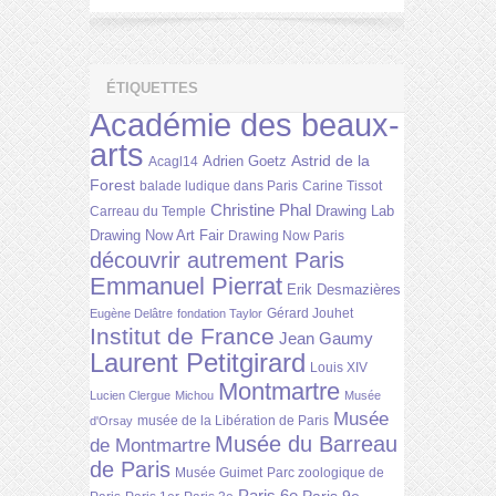
ÉTIQUETTES
Académie des beaux-
arts
Astrid de la
Adrien Goetz
Acagl14
Forest
balade ludique dans Paris
Carine Tissot
Christine Phal
Drawing Lab
Carreau du Temple
Drawing Now Art Fair
Drawing Now Paris
découvrir autrement Paris
Emmanuel Pierrat
Erik Desmazières
Gérard Jouhet
Eugène Delâtre
fondation Taylor
Institut de France
Jean Gaumy
Laurent Petitgirard
Louis XIV
Montmartre
Lucien Clergue
Michou
Musée
Musée
musée de la Libération de Paris
d'Orsay
Musée du Barreau
de Montmartre
de Paris
Musée Guimet
Parc zoologique de