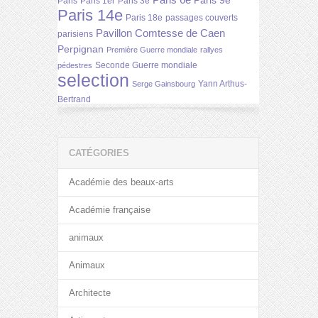
Paris 6e
Paris 9e
Paris
Paris 1er
Paris 3e
Paris 14e
Paris 18e
passages couverts
Pavillon Comtesse de Caen
parisiens
Perpignan
Première Guerre mondiale
rallyes
Seconde Guerre mondiale
pédestres
selection
Yann Arthus-
Serge Gainsbourg
Bertrand
CATÉGORIES
Académie des beaux-arts
Académie française
animaux
Animaux
Architecte